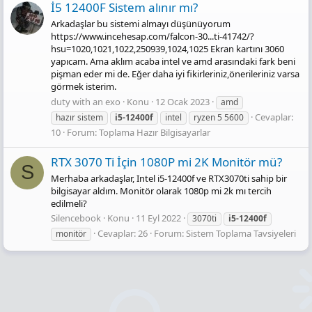
İ5 12400F Sistem alınır mı?
Arkadaşlar bu sistemi almayı düşünüyorum
https://www.incehesap.com/falcon-30...ti-41742/?
hsu=1020,1021,1022,250939,1024,1025 Ekran kartını 3060
yapıcam. Ama aklım acaba intel ve amd arasındaki fark beni
pişman eder mi de. Eğer daha iyi fikirleriniz,önerileriniz varsa
görmek isterim.
duty with an exo
Konu
12 Ocak 2023
amd
Cevaplar:
hazır sistem
i5-12400f
intel
ryzen 5 5600
10
Forum:
Toplama Hazır Bilgisayarlar
RTX 3070 Ti İçin 1080P mi 2K Monitör mü?
S
Merhaba arkadaşlar, Intel i5-12400f ve RTX3070ti sahip bir
bilgisayar aldım. Monitör olarak 1080p mi 2k mı tercih
edilmeli?
Silencebook
Konu
11 Eyl 2022
3070ti
i5-12400f
Cevaplar: 26
Forum:
Sistem Toplama Tavsiyeleri
monitör