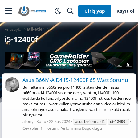
Giriş yap
Kayıt ol
Anasayfa
Etiketler
i5-12400f
Asus B66M-A D4 I5-12400F 65 Watt Sorunu
Bu hafta msi b560m-a pro 11400f sistemdenden asus
b660m-a d4 12400f sisteme geçiş yaptım,11400f'i 100
wattlarda kullanabiliyordum ama 12400f'i stress testlerinde
maksimum 65 watt kullanıyor.youtube'dan videolar izledim
ama olmuyor asus anakartta işlemci watt sınırını kaldıracak
bir ayar mı...
allony
Konu
22 Kas 2024
asus b660m-a d4
i5-12400f
Cevaplar: 1
Forum:
Performans Düşüklüğü