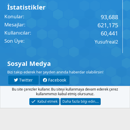
İstatistikler
Konular
93,688
Mesajlar
621,175
Kullanıcılar
60,441
Son Üye
Yusufreal2
Sosyal Medya
Bizi takip ederek her şeyden anında haberdar olabilirsin!
Twitter
Facebook
Bu site çerezler kullanır. Bu siteyi kullanmaya devam ederek çerez
YouTube
Instagram
kullanımımızı kabul etmiş olursunuz.
Kabul etmek
Daha fazla bilgi edin.…
İletişim
Şartlar
Gizlilik
Yardım
Anasayfa
R
S
S