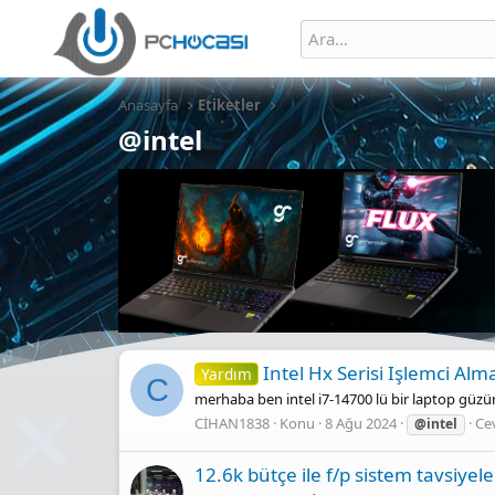
Anasayfa
Etiketler
@intel
Intel Hx Serisi Işlemci Alm
Yardım
C
merhaba ben intel i7-14700 lü bir laptop güzü
CİHAN1838
Konu
8 Ağu 2024
Cev
@intel
12.6k bütçe ile f/p sistem tavsiyele