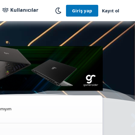
Kullanıcılar
Giriş yap
Kayıt ol
lımıyım