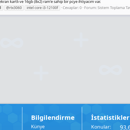
 ekran kartlı ve 16gb (8x2) ram'e sahip bir pcye ihtiyacım var.
Cevaplar: 0
Forum:
Sistem Toplama Tav
l
@rtx3060
intel core i3-12100f
Bilgilendirme
İstatistikler
Künye
Konular
93,