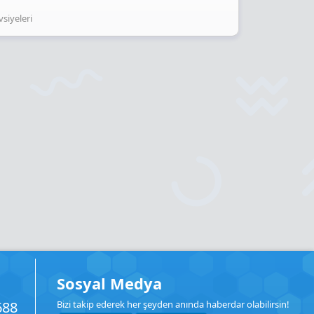
siyeleri
Sosyal Medya
688
Bizi takip ederek her şeyden anında haberdar olabilirsin!