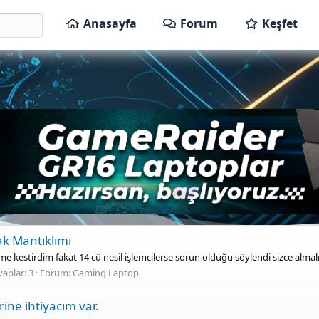
Anasayfa
Forum
Keşfet
ak Mantıklımı
me kestirdim fakat 14 cü nesil işlemcilerse sorun olduğu söylendi sizce alma
aplar: 3
Forum:
Gaming Laptop
rine ihtiyacım var.