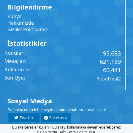
Bilgilendirme
Künye
Hakkımızda
Gizlilik Politikamız
İstatistikler
Konular
93,683
Mesajlar
621,159
Kullanıcılar
60,441
Son Üye
Yusufreal2
Sosyal Medya
Bizi takip ederek her şeyden anında haberdar olabilirsin!
Twitter
Facebook
Bu site çerezler kullanır. Bu siteyi kullanmaya devam ederek çerez
YouTube
Instagram
kullanımımızı kabul etmiş olursunuz.