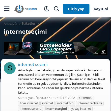
Giriş yap
Kayıt ol
Anasayfa
Etiketler
internetseçimi
internet seçimi
S
Arkadaşlar merhabalar; şuan da superonline kullanıyorum
ama süresi bitecek ve memnun değilim. Şuan için 16 idi
sanırım biti beni arayıp 24 yapalım devam edin dediler fakat
turknetin adını çok duydum iyi diye. Turknetin sitesinden
kendi adresime ne kadar hız gelebilir diye bakmak istedim
fakat...
Samet yusuf çavrar
Konu
30 Eki 2022
#internet
fiber internet
internet
internet hızı
internet problemi
internet sorunu
internetseçimi
yavaş internet