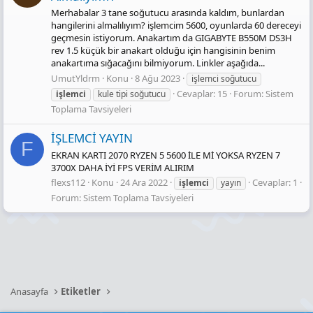
Merhabalar 3 tane soğutucu arasında kaldım, bunlardan
hangilerini almalılıyım? işlemcim 5600, oyunlarda 60 dereceyi
geçmesin istiyorum. Anakartım da GIGABYTE B550M DS3H
rev 1.5 küçük bir anakart olduğu için hangisinin benim
anakartıma sığacağını bilmiyorum. Linkler aşağıda...
UmutYldrm
Konu
8 Ağu 2023
işlemci soğutucu
Cevaplar: 15
Forum:
Sistem
i̇şlemci̇
kule tipi soğutucu
Toplama Tavsiyeleri
İŞLEMCİ YAYIN
F
EKRAN KARTI 2070 RYZEN 5 5600 İLE Mİ YOKSA RYZEN 7
3700X DAHA İYİ FPS VERİM ALIRIM
flexs112
Konu
24 Ara 2022
Cevaplar: 1
i̇şlemci̇
yayın
Forum:
Sistem Toplama Tavsiyeleri
Anasayfa
Etiketler