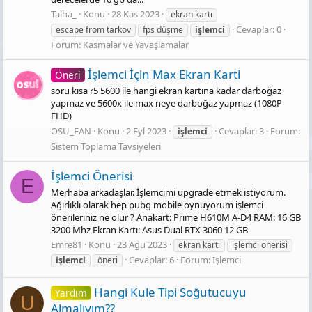
Talha_
Konu
28 Kas 2023
ekran kartı
Cevaplar: 0
escape from tarkov
fps düşme
i̇şlemci̇
Forum:
Kasmalar ve Yavaşlamalar
İşlemci̇ İçi̇n Max Ekran Karti
Öneri
soru kısa r5 5600 ile hangi ekran kartına kadar darboğaz
yapmaz ve 5600x ile max neye darboğaz yapmaz (1080P
FHD)
OSU_FAN
Konu
2 Eyl 2023
Cevaplar: 3
Forum:
i̇şlemci̇
Sistem Toplama Tavsiyeleri
İşlemci Önerisi
E
Merhaba arkadaşlar. İşlemcimi upgrade etmek istiyorum.
Ağırlıklı olarak hep pubg mobile oynuyorum işlemci
önerileriniz ne olur ? Anakart: Prime H610M A-D4 RAM: 16 GB
3200 Mhz Ekran Kartı: Asus Dual RTX 3060 12 GB
Emre81
Konu
23 Ağu 2023
ekran kartı
işlemci önerisi
Cevaplar: 6
Forum:
İşlemci
i̇şlemci̇
öneri
Hangi Kule Tipi Soğutucuyu
Yardım
U
Almalıyım??