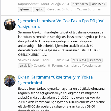
KaptanAhmet
Konu
21 Ağu 2024
acer nitro5
an515-57
Cevaplar: 0
Forum:
Yazılım Sorunları
i̇şlemci̇
laptop
İşlemci̇m Isinmiyor Ve Cok Fazla Fps Düşüşü
Yasiyorum.
Selamun Aleykum kardeşler ghost of tsushima oyunun da
laptobun işlemcisinin sıcaklığı 85 ila 95 arasındaydı. Fps ise 60
dan yuksektı. Artık oyuna gırdıgımde ne olduğunu
anlamadığım bir sebeble işlemcim sıcaklık olarak 60
derecelere düştü ve fps ise 20 30 arasına dustu. LAPTOP
ÖZELLİKLERİ: İntel...
Saki'nin Gedası
Konu
6 Tem 2024
düşük fps
i̇şlemci̇
Cevaplar: 0
Forum:
Kasmalar ve Yavaşlamalar
sıcaklık
Ekran Kartımımı Yükseltmeliyim Yoksa
Işlemcimimi
Escape from tarkov oynarken ayarlar en düşükde olmasına
rağmen scope açtığımda veya eğildiğimde kalktığımda
zıpladığımda ya da adam gördüğümde oyun kasıyor rtx
2060 ekran kartım var 6gb ryzen 5 4500 işlemcim var işlemci
eft de 48-50 derecelerde çalışıyor ekran kartıda 58-60
derecelerde 16 gb da...