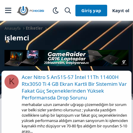
Giriş yap
Kayıt ol
Anasayfa
Etiketler
i̇şlemci̇
Acer Ni̇tro 5 An515-57 İntel 11Th 11400H
K
Rtx3050 Ti̇ 4 GB Ekran Kartli Bi̇r Si̇stemi̇m Var
Fakat Güç Seçenekleri̇nden Yüksek
Performansda Drop Sorunu
merhabalar uzun zamandır uğraşıp çözemediğim bir sorum
var belki sizler yardımcı olursunuz ; yukarıda yazdığım
özelliklere sahip bir laptopum var fakat güç seçeneklerinden
yüksek performansa aldığım zaman sanıyorum ki işlemciden
kaynaklı mhz düşüyor ve 70-80 fps aldığım bir oyundan 5-10
arası...