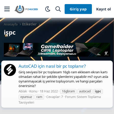
Giriş yap
Kayıt ol
Anasayfa
Etiketler
işpc
AutoCAD için nasıl bir pc toplanır?
Giriş seviyesi bir pc toplasam 16gb ram eklesem ekran kartı
olmadan rahat bir şekilde işlemlerini yapabilir mi? oyun asla
oynanmayacak iş yerine topluyorum. ve hangi parçaları
önerirsiniz?
Ablak
Konu
18 Haz 2022
16gbram
autocad
işpc
Cevaplar: 7
Forum:
Sistem Toplama
oyunsuz
ram
Tavsiyeleri