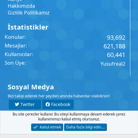
Hakkımızda
Gizlilik Politikamız
İstatistikler
Konular
93,692
Mesajlar
621,188
Kullanıcılar
60,441
Son Üye
Yusufreal2
Sosyal Medya
Bizi takip ederek her şeyden anında haberdar olabilirsin!
Twitter
Facebook
Bu site çerezler kullanır. Bu siteyi kullanmaya devam ederek çerez
YouTube
Instagram
kullanımımızı kabul etmiş olursunuz.
Kabul etmek
Daha fazla bilgi edin.…
İletişim
Şartlar
Gizlilik
Yardım
Anasayfa
R
S
S