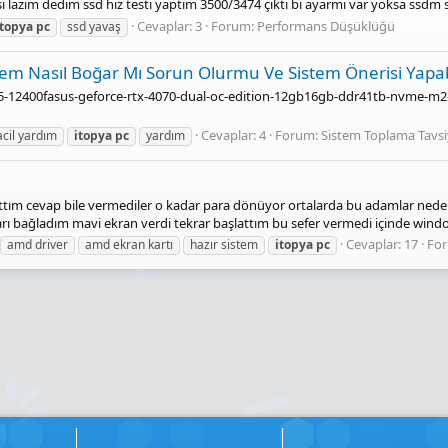
zım dedim ssd hız testi yaptım 3500/3474 çıktı bi ayarmı var yoksa ssdm s
Cevaplar: 3
Forum:
Performans Düşüklüğü
itopya
pc
ssd yavaş
tem Nasıl Boğar Mı Sorun Olurmu Ve Sistem Önerisi Yapa
-i5-12400fasus-geforce-rtx-4070-dual-oc-edition-12gb16gb-ddr41tb-nvme-
Cevaplar: 4
Forum:
Sistem Toplama Tavsi
acil yardım
itopya
pc
yardım
ttım cevap bile vermediler o kadar para dönüyor ortalarda bu adamlar neden
arı bağladım mavi ekran verdi tekrar başlattım bu sefer vermedi içinde windo
Cevaplar: 17
Fo
amd driver
amd ekran kartı
hazır sistem
itopya
pc