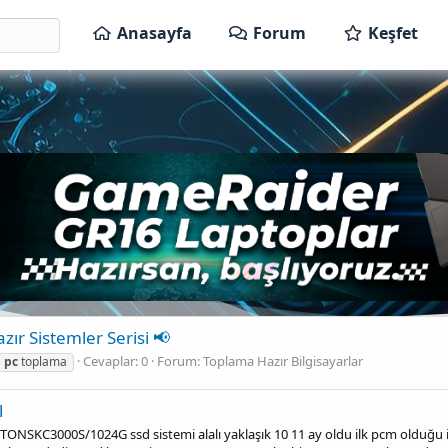
Anasayfa
Forum
Keşfet
zır Sistemler Serisi 📢
Cevaplar: 0
Forum:
Toplama Hazır Bilgisayarlar
pc
toplama
l
TONSKC3000S/1024G ssd sistemi alalı yaklaşık 10 11 ay oldu ilk pcm olduğ