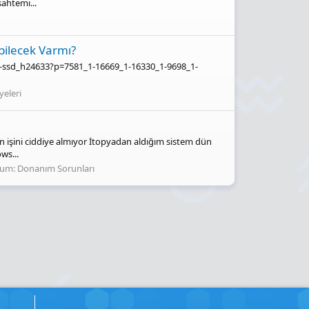
ahtemi...
bilecek Varmı?
m2-ssd_h24633?p=7581_1-16669_1-16330_1-9698_1-
yeleri
 işini ciddiye almıyor İtopyadan aldığım sistem dün
ws...
rum:
Donanım Sorunları