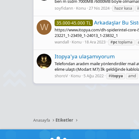
ben m ssdm 7000MB /6000MB böyle olmaması la
soyfidann
Konu
27 Nis 2024
hazır kasa
Arkadaşlar Bu Sis
35.000-45.000 TL
W
https://www.itopya.com/dh-spiderintel-core
23221_1-23459_1-24013_1-23832_1
wandall
Konu
18 Ara 2023
#
pc
toplama
Itopya'ya ulaşamıyorum
Telefondan aradım maile yönlendirdiler mail a
elime ulaştı (Modart M7) İlk geldiğinde kablol
shoroV
Konu
5 Ağu 2022
#
itopya
amd
Anasayfa
Etiketler