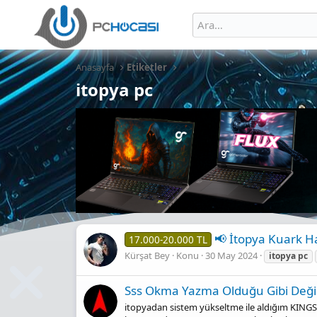
Anasayfa
Etiketler
itopya pc
📢 İtopya Kuark Ha
17.000-20.000 TL
Kürşat Bey
Konu
30 May 2024
itopya
pc
Sss Okma Yazma Olduğu Gibi Deği
itopyadan sistem yükseltme ile aldığım KINGS