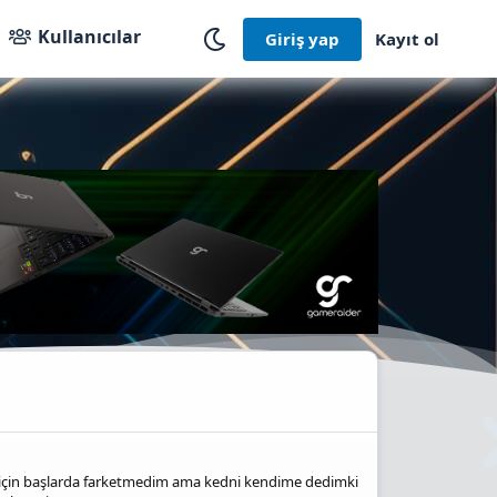
Kullanıcılar
Giriş yap
Kayıt ol
u için başlarda farketmedim ama kedni kendime dedimki