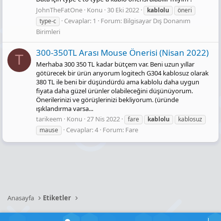
JohnTheFatOne
Konu
30 Eki 2022
kablolu
öneri
Cevaplar: 1
Forum:
Bilgisayar Dış Donanım
type-c
Birimleri
300-350TL Arası Mouse Önerisi (Nisan 2022)
T
Merhaba 300 350 TL kadar bütçem var. Beni uzun yıllar
götürecek bir ürün arıyorum logitech G304 kablosuz olarak
380 TL ile beni bir düşündürdü ama kablolu daha uygun
fiyata daha güzel ürünler olabileceğini düşünüyorum.
Önerilerinizi ve görüşlerinizi bekliyorum. (üründe
ışıklandırma varsa...
tarikeem
Konu
27 Nis 2022
fare
kablolu
kablosuz
Cevaplar: 4
Forum:
Fare
mause
Anasayfa
Etiketler