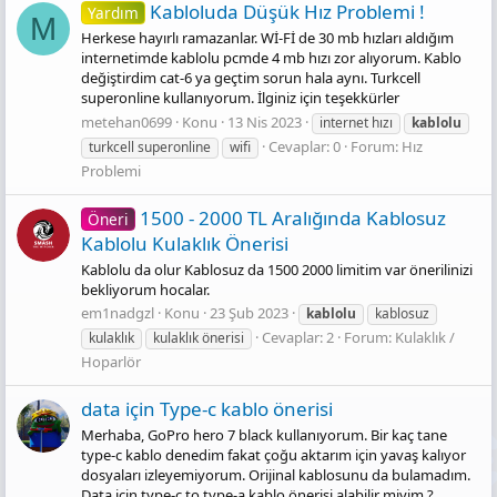
Kabloluda Düşük Hız Problemi !
Yardım
M
Herkese hayırlı ramazanlar. Wİ-Fİ de 30 mb hızları aldığım
internetimde kablolu pcmde 4 mb hızı zor alıyorum. Kablo
değiştirdim cat-6 ya geçtim sorun hala aynı. Turkcell
superonline kullanıyorum. İlginiz için teşekkürler
metehan0699
Konu
13 Nis 2023
internet hızı
kablolu
Cevaplar: 0
Forum:
Hız
turkcell superonline
wifi
Problemi
1500 - 2000 TL Aralığında Kablosuz
Öneri
Kablolu Kulaklık Önerisi
Kablolu da olur Kablosuz da 1500 2000 limitim var önerilinizi
bekliyorum hocalar.
em1nadgzl
Konu
23 Şub 2023
kablolu
kablosuz
Cevaplar: 2
Forum:
Kulaklık /
kulaklık
kulaklık önerisi
Hoparlör
data için Type-c kablo önerisi
Merhaba, GoPro hero 7 black kullanıyorum. Bir kaç tane
type-c kablo denedim fakat çoğu aktarım için yavaş kalıyor
dosyaları izleyemiyorum. Orijinal kablosunu da bulamadım.
Data için type-c to type-a kablo önerisi alabilir miyim ?