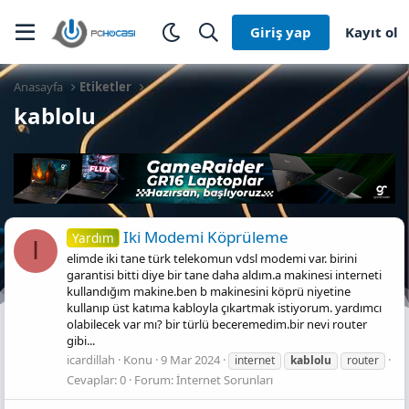
Giriş yap
Kayıt ol
Anasayfa
Etiketler
kablolu
Iki Modemi Köprüleme
Yardım
I
elimde iki tane türk telekomun vdsl modemi var. birini
garantisi bitti diye bir tane daha aldım.a makinesi interneti
kullandığım makine.ben b makinesini köprü niyetine
kullanıp üst katıma kabloyla çıkartmak istiyorum. yardımcı
olabilecek var mı? bir türlü beceremedim.bir nevi router
gibi...
icardillah
Konu
9 Mar 2024
internet
kablolu
router
Cevaplar: 0
Forum:
İnternet Sorunları