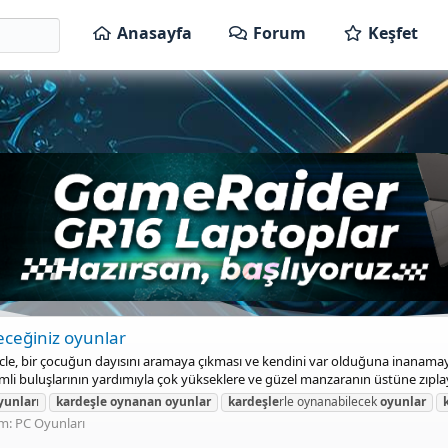
Anasayfa
Forum
Keşfet
eceğiniz oyunlar
e, bir çocuğun dayısını aramaya çıkması ve kendini var olduğuna inanamaya
li buluşlarının yardımıyla çok yükseklere ve güzel manzaranın üstüne zıplay
yunlar
ı
kardeşle
oynanan
oyunlar
kardeşle
rle oynanabilecek
oyunlar
m:
PC Oyunları