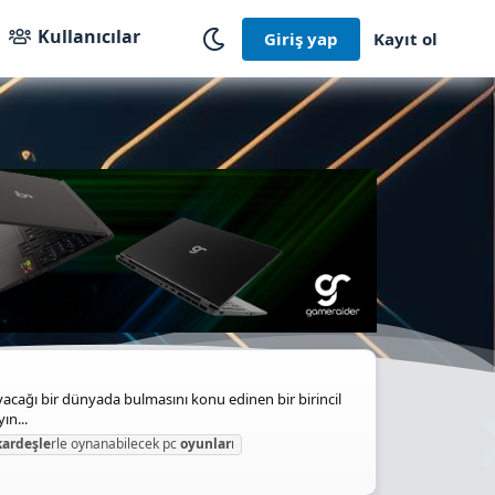
Kullanıcılar
Giriş yap
Kayıt ol
cağı bir dünyada bulmasını konu edinen bir birincil
ın...
kardeşle
rle oynanabilecek pc
oyunlar
ı