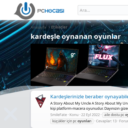
Anasayfa
Etiketler
kardeşle oynanan oyunlar
Kardeşlerinizle beraber oynayabil
A Story About My Uncle A Story About My Uncl
kişi platform-macera oyunudur. Dayınızın gizem
SmileFate
Konu
22 Eyl 2022
aile dostu pc
o
Cevaplar: 13
Foru
küçükler için pc
oyunlar
ı