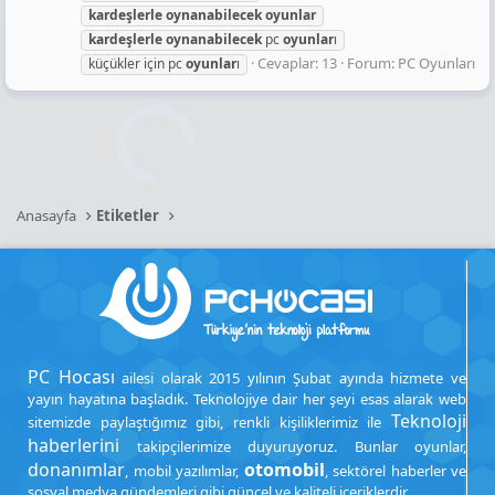
kardeşlerle
oynanabilecek
oyunlar
kardeşlerle
oynanabilecek
pc
oyunlar
ı
Cevaplar: 13
Forum:
PC Oyunları
küçükler için pc
oyunlar
ı
Anasayfa
Etiketler
PC Hocası
ailesi olarak 2015 yılının Şubat ayında hizmete ve
yayın hayatına başladık. Teknolojiye dair her şeyi esas alarak web
Teknoloji
sitemizde paylaştığımız gibi, renkli kişiliklerimiz ile
haberlerini
takipçilerimize duyuruyoruz. Bunlar oyunlar,
donanımlar
otomobil
, mobil yazılımlar,
, sektörel haberler ve
sosyal medya gündemleri gibi güncel ve kaliteli içeriklerdir.