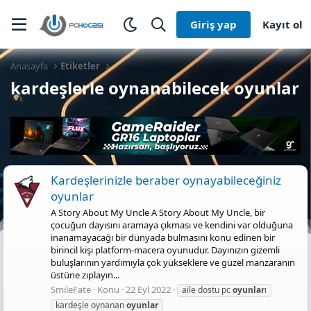
Giriş yap
Kayıt ol
Anasayfa
Etiketler
kardeşlerle oynanabilecek oyunlar
Kardeşlerinizle beraber oynayabileceğiniz
oyunlar
A Story About My Uncle A Story About My Uncle, bir
çocuğun dayısını aramaya çıkması ve kendini var olduğuna
inanamayacağı bir dünyada bulmasını konu edinen bir
birincil kişi platform-macera oyunudur. Dayınızın gizemli
buluşlarının yardımıyla çok yükseklere ve güzel manzaranın
üstüne zıplayın...
SmileFate
Konu
22 Eyl 2022
aile dostu pc
oyunlar
ı
kardeşle oynanan
oyunlar