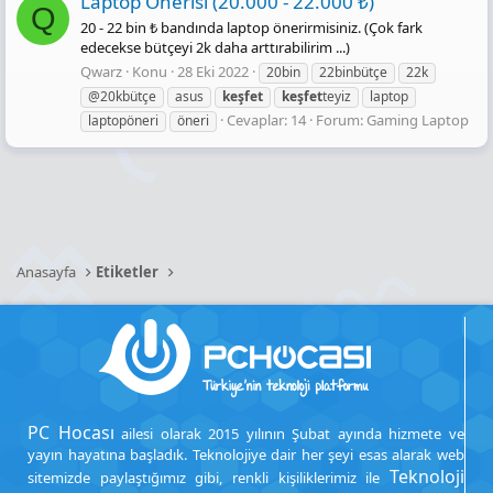
Laptop Önerisi (20.000 - 22.000 ₺)
Q
20 - 22 bin ₺ bandında laptop önerirmisiniz. (Çok fark
edecekse bütçeyi 2k daha arttırabilirim ...)
Qwarz
Konu
28 Eki 2022
20bin
22binbütçe
22k
@20kbütçe
asus
keşfet
keşfet
teyiz
laptop
Cevaplar: 14
Forum:
Gaming Laptop
laptopöneri
öneri
Anasayfa
Etiketler
PC Hocası
ailesi olarak 2015 yılının Şubat ayında hizmete ve
yayın hayatına başladık. Teknolojiye dair her şeyi esas alarak web
Teknoloji
sitemizde paylaştığımız gibi, renkli kişiliklerimiz ile