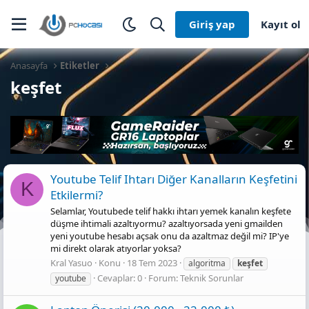
Giriş yap
Kayıt ol
Anasayfa
Etiketler
keşfet
Youtube Telif Ihtarı Diğer Kanalların Keşfetini
K
Etkilermi?
Selamlar, Youtubede telif hakkı ihtarı yemek kanalın keşfete
düşme ihtimali azaltıyormu? azaltıyorsada yeni gmailden
yeni youtube hesabı açsak onu da azaltmaz değil mi? IP'ye
mi direkt olarak atıyorlar yoksa?
Kral Yasuo
Konu
18 Tem 2023
algoritma
keşfet
Cevaplar: 0
Forum:
Teknik Sorunlar
youtube