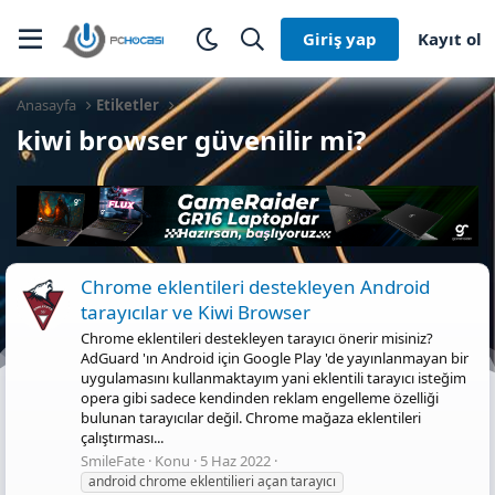
Giriş yap
Kayıt ol
Anasayfa
Etiketler
kiwi browser güvenilir mi?
Chrome eklentileri destekleyen Android
tarayıcılar ve Kiwi Browser
Chrome eklentileri destekleyen tarayıcı önerir misiniz?
AdGuard 'ın Android için Google Play 'de yayınlanmayan bir
uygulamasını kullanmaktayım yani eklentili tarayıcı isteğim
opera gibi sadece kendinden reklam engelleme özelliği
bulunan tarayıcılar değil. Chrome mağaza eklentileri
çalıştırması...
SmileFate
Konu
5 Haz 2022
android chrome eklentilieri açan tarayıcı