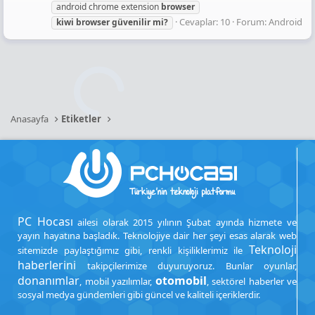
android chrome extension
browser
Cevaplar: 10
Forum:
Android
kiwi
browser
güvenilir
mi?
Anasayfa
Etiketler
PC Hocası
ailesi olarak 2015 yılının Şubat ayında hizmete ve
yayın hayatına başladık. Teknolojiye dair her şeyi esas alarak web
Teknoloji
sitemizde paylaştığımız gibi, renkli kişiliklerimiz ile
haberlerini
takipçilerimize duyuruyoruz. Bunlar oyunlar,
donanımlar
otomobil
, mobil yazılımlar,
, sektörel haberler ve
sosyal medya gündemleri gibi güncel ve kaliteli içeriklerdir.