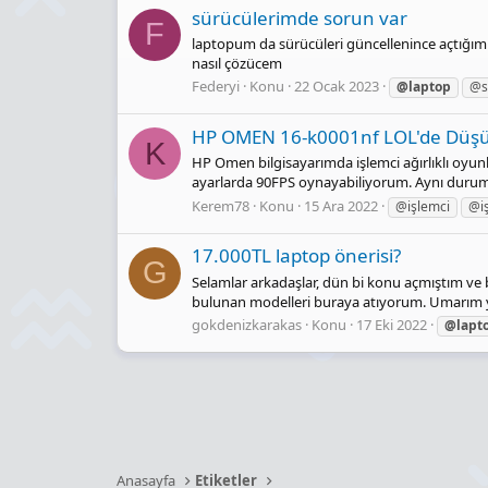
sürücülerimde sorun var
F
laptopum da sürücüleri güncellenince açtığım 3
nasıl çözücem
Federyi
Konu
22 Ocak 2023
@laptop
@s
HP OMEN 16-k0001nf LOL'de Düşü
K
HP Omen bilgisayarımda işlemci ağırlıklı oyu
ayarlarda 90FPS oynayabiliyorum. Aynı durum 
Kerem78
Konu
15 Ara 2022
@işlemci
@i
17.000TL laptop önerisi?
G
Selamlar arkadaşlar, dün bi konu açmıştım ve bi
bulunan modelleri buraya atıyorum. Umarım yard
gokdenizkarakas
Konu
17 Eki 2022
@lapt
Anasayfa
Etiketler