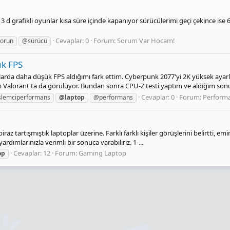
 d grafikli oyunlar kısa süre içinde kapanıyor sürücülerimi geçi çekince ise
Cevaplar: 0
Forum:
Sorum Var Hocam!
orun
@sürücü
k FPS
nlarda daha düşük FPS aldığımı fark ettim. Cyberpunk 2077'yi 2K yüksek aya
Valorant'ta da görülüyor. Bundan sonra CPU-Z testi yaptım ve aldığım sonuç
Cevaplar: 0
Forum:
Perform
şlemciperformans
@laptop
@performans
raz tartışmıştık laptoplar üzerine. Farklı farklı kişiler görüşlerini belirtti,
ımlarınızla verimli bir sonuca varabiliriz. 1-...
Cevaplar: 12
Forum:
Gaming Laptop
op