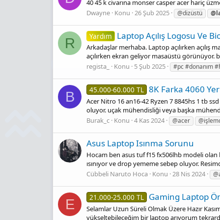
40 45 k civarına monser casper acer hariç üzme
Dwayne
Konu
26 Şub 2025
@dizüstü
@l
Laptop Açılış Logosu Ve B
Yardım
R
Arkadaşlar merhaba. Laptop açılırken açılış ma
açılırken ekran geliyor masaüstü görünüyor. b
regista_
Konu
5 Şub 2025
#pc #donanım #
8K Farka 4060 Yer
45.000-60.000 TL
B
Acer Nitro 16 an16-42 Ryzen 7 8845hs 1 tb ssd 
oluyor. uçak mühendisliği veya başka mühendisl
Burak_c
Konu
4 Kas 2024
@acer
@işlemc
Asus Laptop Isınma Sorunu
Hocam ben asus tuf f15 fx506lhb modeli olan b
ısınıyor ve drop yememe sebep oluyor. Resimdek
Cübbeli Naruto Hoca
Konu
28 Nis 2024
@
Gaming Laptop Ön
21.000-25.000 TL
E
Selamlar Uzun Süreli Olmak Üzere Hazır Kasım
yükseltebileceğim bir laptop arıyorum tekra