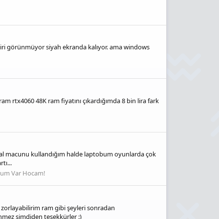
içbiri görünmüyor siyah ekranda kalıyor. ama windows
am rtx4060 48K ram fiyatını çıkardığımda 8 bin lira fark
ermal macunu kullandığım halde laptobum oyunlarda çok
tı...
rum Var Hocam!
orlayabilirim ram gibi şeyleri sonradan
mez şimdiden teşekkürler :)