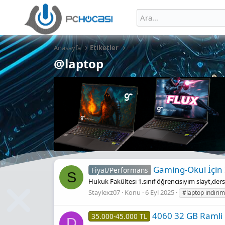
Anasayfa
Etiketler
@laptop
Gaming-Okul İçin 
Fiyat/Performans
S
Hukuk Fakültesi 1.sınıf öğrencisiyim slayt,der
Staylexz07
Konu
6 Eyl 2025
#laptop indirim
4060 32 GB Ramli 
35.000-45.000 TL
D