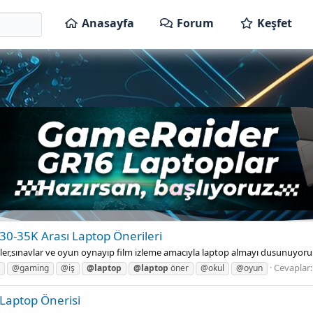
Anasayfa
Forum
Keşfet
30-35K Arası Laptop Önerileri
sler,sınavlar ve oyun oynayıp film izleme amacıyla laptop almayı dusunuyorum
Cevaplar:
@gaming
@iş
@laptop
@laptop
öner
@okul
@oyun
Laptop Önerisi