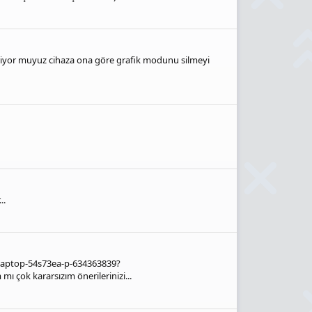
veriyor muyuz cihaza ona göre grafik modunu silmeyi
..
laptop-54s73ea-p-634363839?
ok kararsızım önerilerinizi...