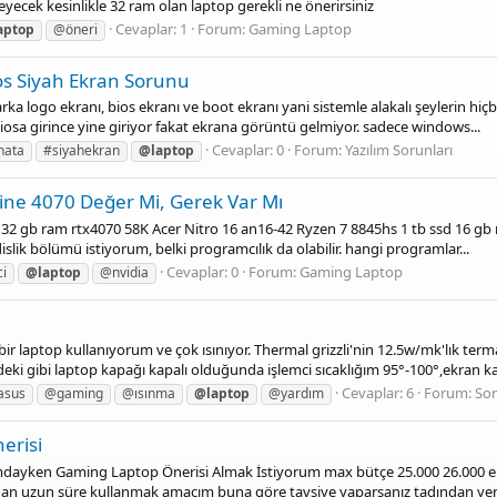
yecek kesinlikle 32 ram olan laptop gerekli ne önerirsiniz
Cevaplar: 1
Forum:
Gaming Laptop
aptop
@öneri
ios Siyah Ekran Sorunu
rka logo ekranı, bios ekranı ve boot ekranı yani sistemle alakalı şeylerin h
iosa girince yine giriyor fakat ekrana görüntü gelmiyor. sadece windows...
Cevaplar: 0
Forum:
Yazılım Sorunları
hata
#siyahekran
@laptop
ine 4070 Değer Mi, Gerek Var Mı
32 gb ram rtx4070 58K Acer Nitro 16 an16-42 Ryzen 7 8845hs 1 tb ssd 16 gb r
ik bölümü istiyorum, belki programcılık da olabilir. hangi programlar...
Cevaplar: 0
Forum:
Gaming Laptop
i
@laptop
@nvidia
ir laptop kullanıyorum ve çok ısınıyor. Thermal grizzli'nin 12.5w/mk'lık t
i gibi laptop kapağı kapalı olduğunda işlemci sıcaklığım 95°-100°,ekran kar
Cevaplar: 6
Forum:
So
asus
@gaming
@ısınma
@laptop
@yardım
erisi
dayken Gaming Laptop Önerisi Almak İstiyorum max bütçe 25.000 26.000 e z
rdan uzun süre kullanmak amacım buna göre tavsiye yaparsanız tadından yen