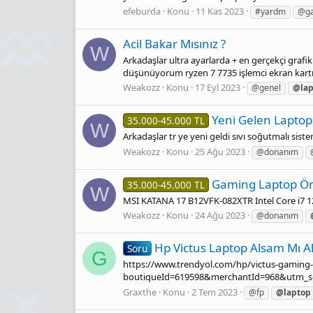
efeburda
Konu
11 Kas 2023
#yardm
@g
Acil Bakar Mısınız ?
W
Arkadaşlar ultra ayarlarda + en gerçekçi graf
düşünüyorum ryzen 7 7735 işlemci ekran kartım
Weakozz
Konu
17 Eyl 2023
@genel
@lap
Yeni̇ Gelen Laptop
35.000-45.000 TL
W
Arkadaşlar tr ye yeni geldi sıvı soğutmalı sistem
Weakozz
Konu
25 Ağu 2023
@donanım
Gaming Laptop Ön
35.000-45.000 TL
W
MSI KATANA 17 B12VFK-082XTR Intel Core i7 12
Weakozz
Konu
24 Ağu 2023
@donanım
Hp Victus Laptop Alsam Mı 
Soru
G
https://www.trendyol.com/hp/victus-gaming-
boutiqueId=619598&merchantId=968&utm_sourc
Graxthe
Konu
2 Tem 2023
@fp
@laptop