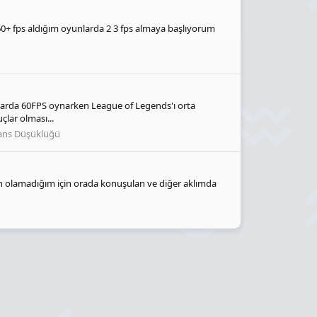
 60+ fps aldığım oyunlarda 2 3 fps almaya başlıyorum
rlarda 60FPS oynarken League of Legends'ı orta
lar olması...
ans Düşüklüğü
 emin olamadığım için orada konuşulan ve diğer aklımda