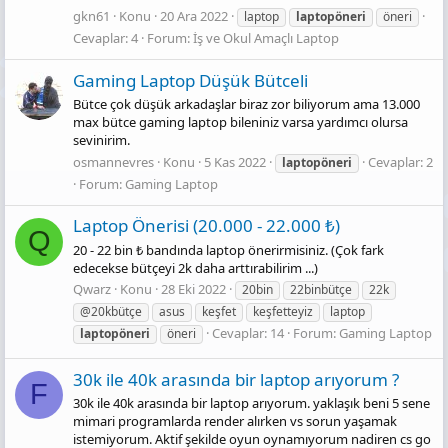
gkn61
Konu
20 Ara 2022
laptop
laptopöneri
öneri
Cevaplar: 4
Forum:
İş ve Okul Amaçlı Laptop
Gaming Laptop Düşük Bütceli
Bütce çok düşük arkadaşlar biraz zor biliyorum ama 13.000
max bütce gaming laptop bileniniz varsa yardımcı olursa
sevinirim.
osmannevres
Konu
5 Kas 2022
Cevaplar: 2
laptopöneri
Forum:
Gaming Laptop
Laptop Önerisi (20.000 - 22.000 ₺)
Q
20 - 22 bin ₺ bandında laptop önerirmisiniz. (Çok fark
edecekse bütçeyi 2k daha arttırabilirim ...)
Qwarz
Konu
28 Eki 2022
20bin
22binbütçe
22k
@20kbütçe
asus
keşfet
keşfetteyiz
laptop
Cevaplar: 14
Forum:
Gaming Laptop
laptopöneri
öneri
30k ile 40k arasında bir laptop arıyorum ?
F
30k ile 40k arasında bir laptop arıyorum. yaklaşık beni 5 sene
mimari programlarda render alırken vs sorun yaşamak
istemiyorum. Aktif şekilde oyun oynamıyorum nadiren cs go