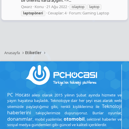
bir öneriniz varsa açığım. -->...
Qwarz
Konu
21 Ağu 2022
islaptop
laptop
Cevaplar: 4
Forum:
Gaming Laptop
laptopöneri
Anasayfa
Etiketler
PC Hocası
ailesi olarak 2015 yılının Şubat ayında hizmete ve
yayın hayatına başladık. Teknolojiye dair her şeyi esas alarak web
Teknoloji
sitemizde paylaştığımız gibi, renkli kişiliklerimiz ile
haberlerini
takipçilerimize duyuruyoruz. Bunlar oyunlar,
donanımlar
otomobil
, mobil yazılımlar,
, sektörel haberler ve
sosyal medya gündemleri gibi güncel ve kaliteli içeriklerdir.