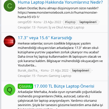
Huma Laptop Hakkında Yorumlarınız Nedir?
C
Selam Dostlar, Bunu almayı düşünüyorum sizce nasıldır?
https://www.monsternotebook.com.tr/huma/monster-
huma-h5-V3-1/
cengizf20
Konu
23 Ağu 2022
#laptop
laptopöneri
Cevaplar: 13
Forum:
İş ve Okul Amaçlı Laptop
17.3'' veya 15.6'' Kararsızlığı
Herkese selamlar, sorum özellikle bilgisayar, yazılım
mühendisliği okuyan/olan arkadaşlara: 17.3'' ekran okul-
kütüphane-yurt/ev yaparken zorluk çıkarıyor mu acaba?
Daha önce hiç laptop kullanmadım ilk laptopum olacak ve
çok kararsız kaldım. Bilgisayar mühendisliği okuyacağım ve
Youtube'da...
Burak_dasTra_
Konu
21 Ağu 2022
laptopöneri
Cevaplar: 15
Forum:
Gaming Laptop
17.000 TL Bütçe Laptop Önerisi
Çözüldü
Q
Arkadaşlar Merhaba, Arada oyun oynamalık çoğunluklada
mühendis programlarını (Tekla, autocad, catia vb.)
çalıştıracak bir laptop arayışındayım. Yardımcı olursanız
sevinirim. Şöyle bir tanesini gözüme kestirdim ama daha iyi