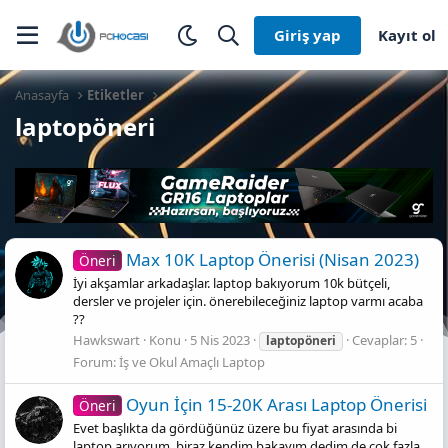
Giriş yap
Kayıt ol
Anasayfa
Etiketler
laptopöneri
Max 10K Laptop Önerisi (Nisan 2023)
Öneri
İyi akşamlar arkadaşlar. laptop bakıyorum 10k bütçeli,
dersler ve projeler için. önerebileceğiniz laptop varmı acaba
??
Hawkswart
Konu
5 Nis 2023
Cevaplar: 5
laptopöneri
Forum:
İş ve Okul Amaçlı Laptop
Oyun İçin 15-20K Arası Laptop Önerisi
Öneri
Evet başlıkta da gördüğünüz üzere bu fiyat arasında bi
laptop arıyorum, biraz kendim bakayım dedim de çok fazla