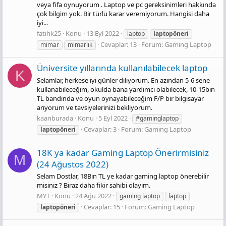
veya fifa oynuyorum . Laptop ve pc gereksinimleri hakkında
çok bilgim yok. Bir türlü karar veremiyorum. Hangisi daha
iyi...
fatihk25
Konu
13 Eyl 2022
laptop
laptopöneri
Cevaplar: 13
Forum:
Gaming Laptop
mimar
mimarlık
Üniversite yıllarında kullanılabilecek laptop
K
Selamlar, herkese iyi günler diliyorum. En azından 5-6 sene
kullanabileceğim, okulda bana yardımcı olabilecek, 10-15bin
TL bandında ve oyun oynayabileceğim F/P bir bilgisayar
arıyorum ve tavsiyelerinizi bekliyorum.
kaanburada
Konu
5 Eyl 2022
#gaminglaptop
Cevaplar: 3
Forum:
Gaming Laptop
laptopöneri
18K ya kadar Gaming Laptop Önerirmisiniz
M
(24 Ağustos 2022)
Selam Dostlar, 18Bin TL ye kadar gaming laptop önerebilir
misiniz ? Biraz daha fikir sahibi olayım.
MYT
Konu
24 Ağu 2022
gaming laptop
laptop
Cevaplar: 15
Forum:
Gaming Laptop
laptopöneri