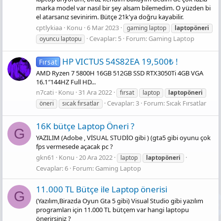
marka model var nasıl bir şey alsam bilemedim. O yüzden bi
el atarsanız sevinirim. Bütçe 21k'ya doğru kayabilir.
cptlykiaa
Konu
6 Mar 2023
gaming laptop
laptopöneri
Cevaplar: 5
Forum:
Gaming Laptop
oyuncu laptopu
HP VICTUS 54S82EA 19,500₺ !
Fırsat
AMD Ryzen 7 5800H 16GB 512GB SSD RTX3050Ti 4GB VGA
16.1″144HZ Full HD...
n7cati
Konu
31 Ara 2022
fırsat
laptop
laptopöneri
Cevaplar: 3
Forum:
Sıcak Fırsatlar
öneri
sıcak fırsatlar
16K bütçe Laptop Öneri ?
G
YAZILIM (Adobe , VİSUAL STUDİO gibi ) (gta5 gibi oyunu çok
fps vermesede açacak pc ?
gkn61
Konu
20 Ara 2022
laptop
laptopöneri
Cevaplar: 6
Forum:
Gaming Laptop
11.000 TL Bütçe ile Laptop önerisi
G
(Yazılım,Birazda Oyun Gta 5 gibi) Visual Studio gibi yazılım
programları için 11.000 TL bütçem var hangi laptopu
önerirsiniz ?