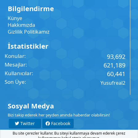
Bilgilendirme
Künye
Hakkımızda
Gizlilik Politikamız
İstatistikler
Konular
93,692
Mesajlar
621,189
Kullanıcılar
60,441
Son Üye
Yusufreal2
Sosyal Medya
Bizi takip ederek her şeyden anında haberdar olabilirsin!
Twitter
Facebook
Bu site çerezler kullanır. Bu siteyi kullanmaya devam ederek çerez
YouTube
Instagram