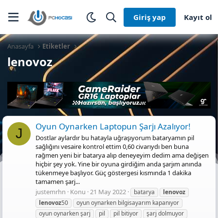
Giriş yap
Kayıt ol
Anasayfa
Etiketler
lenovoz
Oyun Oynarken Laptopun Şarjı Azalıyor!
J
Dostlar aylardır bu hatayla uğraşıyorum bataryamın pil
sağlığını vesaire kontrol ettim 0,60 civarıydı ben buna
rağmen yeni bir batarya alıp deneyeyim dedim ama değişen
hiçbir şey yok. Yine bir oyuna girdiğim anda şarjım anında
tükenmeye başlıyor. Güç göstergesi kısmında 1 dakika
tamamen şarj...
justemrhn
Konu
21 May 2022
batarya
lenovoz
lenovoz
50
oyun oynarken bilgisayarım kapanıyor
oyun oynarken şarj
pil
pil bitiyor
şarj dolmuyor