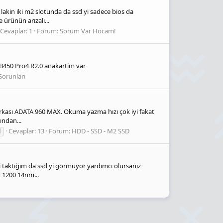
kin iki m2 slotunda da ssd yi sadece bios da
ürünün arızalı...
Cevaplar: 1
Forum:
Sorum Var Hocam!
B450 Pro4 R2.0 anakartim var
Sorunları
rkası ADATA 960 MAX. Okuma yazma hızı çok iyi fakat
ından...
Cevaplar: 13
Forum:
HDD - SSD - M2 SSD
d
d yi taktığım da ssd yi görmüyor yardımcı olursanız
200 14nm...