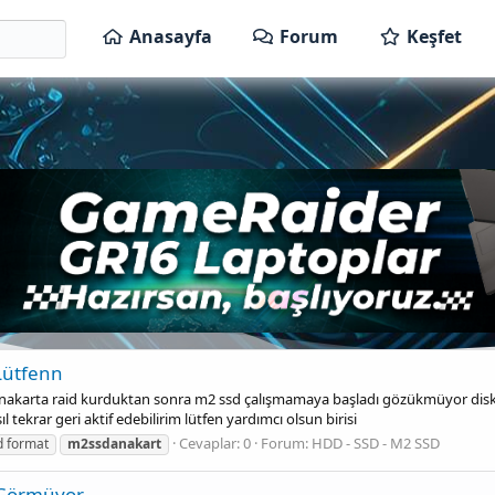
Anasayfa
Forum
Keşfet
Lütfenn
nakarta raid kurduktan sonra m2 ssd çalışmamaya başladı gözükmüyor disk
tekrar geri aktif edebilirim lütfen yardımcı olsun birisi
Cevaplar: 0
Forum:
HDD - SSD - M2 SSD
 format
m2ssdanakart
 Görmüyor