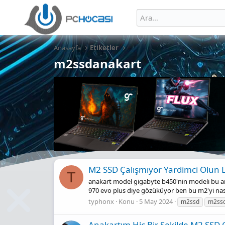
Anasayfa
Etiketler
m2ssdanakart
M2 SSD Çalışmıyor Yardimci Olun 
T
anakart model gigabyte b450'nin modeli bu a
970 evo plus diye gözüküyor ben bu m2'yi nasıl 
typhonx
Konu
5 May 2024
m2ssd
m2ssd
Anakartım Hiç Bir Şekilde M2 SSD