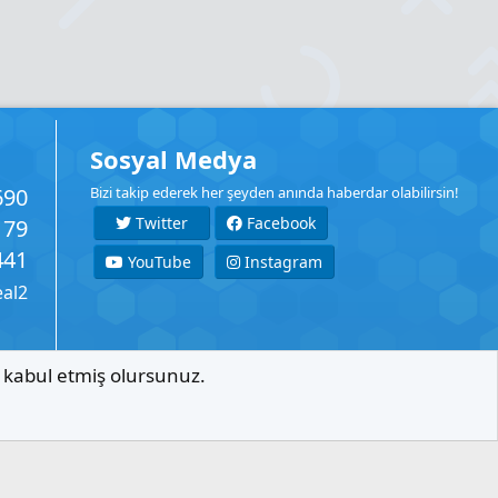
Sosyal Medya
690
Bizi takip ederek her şeyden anında haberdar olabilirsin!
Twitter
Facebook
179
441
YouTube
Instagram
eal2
ı kabul etmiş olursunuz.
İletişim
Şartlar
Gizlilik
Yardım
Anasayfa
R
S
S