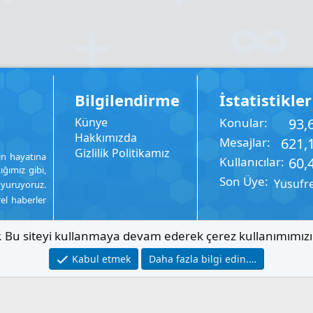
Bilgilendirme
İstatistikler
Künye
Konular
93,
Hakkımızda
Mesajlar
621,
Gizlilik Politikamız
ın hayatına
Kullanıcılar
60,
ığımız gibi,
Son Üye
Yusufr
uyuruyoruz.
rel haberler
ır. Bu siteyi kullanmaya devam ederek çerez kullanımımız
Kabul etmek
Daha fazla bilgi edin.…