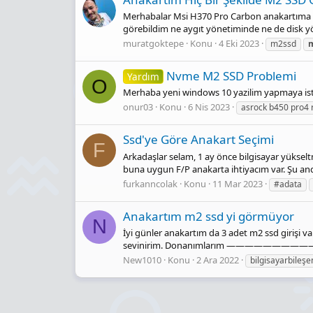
Merhabalar Msi H370 Pro Carbon anakartıma ya
görebildim ne aygıt yönetiminde ne de disk y
muratgoktepe
Konu
4 Eki 2023
m2ssd
Nvme M2 SSD Problemi
Yardım
O
Merhaba yeni windows 10 yazilim yapmaya ist
onur03
Konu
6 Nis 2023
asrock b450 pro4 
Ssd'ye Göre Anakart Seçimi
F
Arkadaşlar selam, 1 ay önce bilgisayar yükse
buna uygun F/P anakarta ihtiyacım var. Şu an
furkanncolak
Konu
11 Mar 2023
#adata
Anakartım m2 ssd yi görmüyor
N
İyi günler anakartım da 3 adet m2 ssd girişi var
sevinirim. Donanımlarım —————————————
New1010
Konu
2 Ara 2022
bilgisayarbileşe