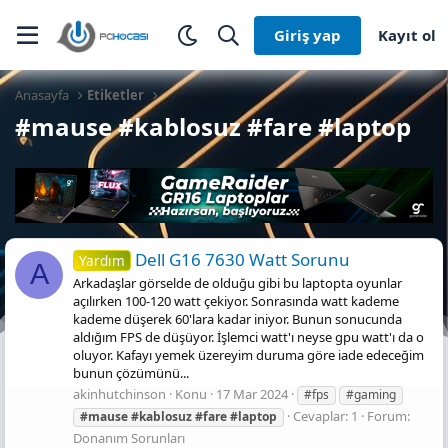
Giriş yap
Kayıt ol
Anasayfa
Etiketler
#mause #kablosuz #fare #laptop
Dell G16 7630 Watt Sorunu
Yardım
A
Arkadaşlar görselde de olduğu gibi bu laptopta oyunlar
açılırken 100-120 watt çekiyor. Sonrasında watt kademe
kademe düşerek 60'lara kadar iniyor. Bunun sonucunda
aldığım FPS de düşüyor. İşlemci watt'ı neyse gpu watt'ı da o
oluyor. Kafayı yemek üzereyim duruma göre iade edeceğim
bunun çözümünü...
akinhutchinson
Konu
17 Mar 2024
#fps
#gaming
Cevaplar: 1
Forum:
#mause
#kablosuz
#fare
#laptop
Donanım Sorunları