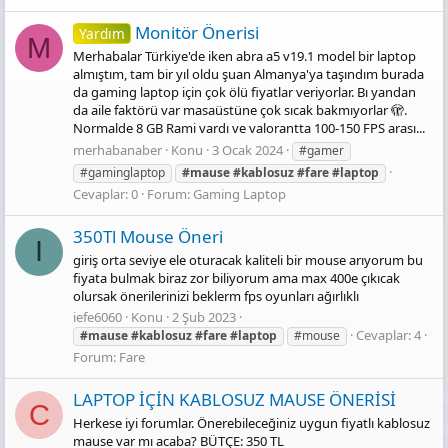
Monitör Önerisi
Yardım
M
Merhabalar Türkiye'de iken abra a5 v19.1 model bir laptop
almıştım, tam bir yıl oldu şuan Almanya'ya taşındım burada
da gaming laptop için çok ölü fiyatlar veriyorlar. Bı yandan
da aile faktörü var masaüstüne çok sıcak bakmıyorlar 🫣.
Normalde 8 GB Rami vardı ve valorantta 100-150 FPS arası...
merhabanaber
Konu
3 Ocak 2024
#gamer
#gaminglaptop
#mause
#kablosuz
#fare
#laptop
Cevaplar: 0
Forum:
Gaming Laptop
350Tl Mouse Öneri
I
giriş orta seviye ele oturacak kaliteli bir mouse arıyorum bu
fiyata bulmak biraz zor biliyorum ama max 400e çıkıcak
olursak önerilerinizi beklerm fps oyunları ağırlıklı
iefe6060
Konu
2 Şub 2023
Cevaplar: 4
#mause
#kablosuz
#fare
#laptop
#mouse
Forum:
Fare
LAPTOP İÇİN KABLOSUZ MAUSE ÖNERİSİ
C
Herkese iyi forumlar. Önerebileceğiniz uygun fiyatlı kablosuz
mause var mı acaba? BÜTÇE: 350 TL