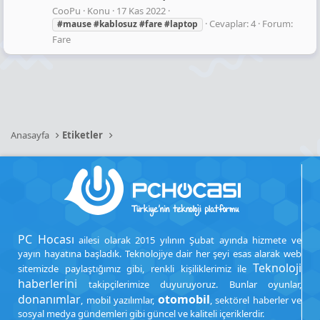
CooPu
Konu
17 Kas 2022
Cevaplar: 4
Forum:
#mause
#kablosuz
#fare
#laptop
Fare
Anasayfa
Etiketler
PC Hocası
ailesi olarak 2015 yılının Şubat ayında hizmete ve
yayın hayatına başladık. Teknolojiye dair her şeyi esas alarak web
Teknoloji
sitemizde paylaştığımız gibi, renkli kişiliklerimiz ile
haberlerini
takipçilerimize duyuruyoruz. Bunlar oyunlar,
donanımlar
otomobil
, mobil yazılımlar,
, sektörel haberler ve
sosyal medya gündemleri gibi güncel ve kaliteli içeriklerdir.