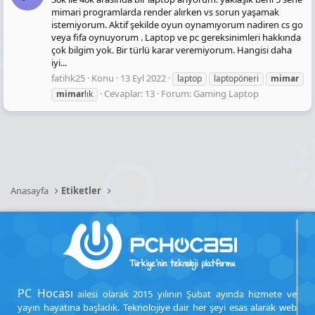
mimari programlarda render alırken vs sorun yaşamak
istemiyorum. Aktif şekilde oyun oynamıyorum nadiren cs go
veya fifa oynuyorum . Laptop ve pc gereksinimleri hakkında
çok bilgim yok. Bir türlü karar veremiyorum. Hangisi daha
iyi...
fatihk25
Konu
13 Eyl 2022
laptop
laptopöneri
mimar
Cevaplar: 13
Forum:
Gaming Laptop
mimar
lık
Anasayfa
Etiketler
PC Hocası
ailesi olarak 2015 yılının Şubat ayında hizmete ve
yayın hayatına başladık. Teknolojiye dair her şeyi esas alarak web