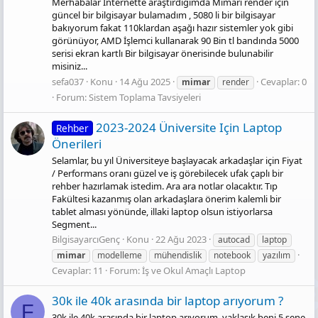
Merhabalar İnternette araştırdığımda Mimari render için
güncel bir bilgisayar bulamadım , 5080 li bir bilgisayar
bakıyorum fakat 110klardan aşağı hazır sistemler yok gibi
görünüyor, AMD İşlemci kullanarak 90 Bin tl bandında 5000
serisi ekran kartlı Bir bilgisayar önerisinde bulunabilir
misiniz...
sefa037
Konu
14 Ağu 2025
Cevaplar: 0
mimar
render
Forum:
Sistem Toplama Tavsiyeleri
2023-2024 Üniversite Için Laptop
Rehber
Önerileri
Selamlar, bu yıl Üniversiteye başlayacak arkadaşlar için Fiyat
/ Performans oranı güzel ve iş görebilecek ufak çaplı bir
rehber hazırlamak istedim. Ara ara notlar olacaktır. Tıp
Fakültesi kazanmış olan arkadaşlara önerim kalemli bir
tablet alması yönünde, illaki laptop olsun istiyorlarsa
Segment...
BilgisayarcıGenç
Konu
22 Ağu 2023
autocad
laptop
mimar
modelleme
mühendislik
notebook
yazılım
Cevaplar: 11
Forum:
İş ve Okul Amaçlı Laptop
30k ile 40k arasında bir laptop arıyorum ?
F
30k ile 40k arasında bir laptop arıyorum. yaklaşık beni 5 sene