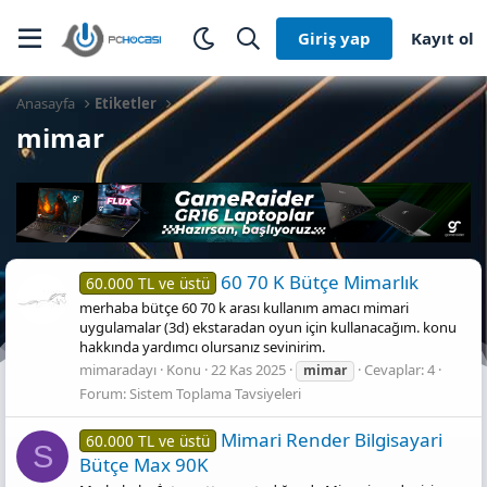
Giriş yap
Kayıt ol
Anasayfa
Etiketler
mimar
60 70 K Bütçe Mimarlık
60.000 TL ve üstü
merhaba bütçe 60 70 k arası kullanım amacı mimari
uygulamalar (3d) ekstaradan oyun için kullanacağım. konu
hakkında yardımcı olursanız sevinirim.
mimaradayı
Konu
22 Kas 2025
Cevaplar: 4
mimar
Forum:
Sistem Toplama Tavsiyeleri
Mi̇mari̇ Render Bi̇lgi̇sayari
60.000 TL ve üstü
S
Bütçe Max 90K