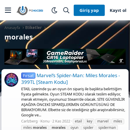
Giriş yap
Kayıt ol
Anasayfa
Etiketler
morales
Marvel’s Spider-Man: Miles Morales -
Fırsat
399TL [Steam Kodu]
ETAIL üzerinde şu an oyun ön sipariş ile başlıkta belirttiğim
fiyata gelmekte. Oyun STEAM KODU olarak teslim ediliyor,
merak etmeyin, oyununuz Steam'de olacak. SİTE GÜVENİLİR
AŞAĞIYA ÖNCEKİ SİPARİŞLERİMİN GÖRÜNTÜSÜNÜ DE
BIRAKIYORUM. Elbette siz de istediğiniz gibi araştırabilirsiniz,
Google ve...
Carlzberg
Konu
2 Kas 2022
etail
key
marvel
miles
miles
morales
morales
oyun
spider
spiderman