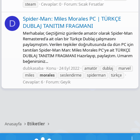
Cevaplar: 0
Forum:
Sıcak Fırsatlar
steam
Spider-Man: Miles Morales PC | TÜRKÇE
D
DUBLAJ TANITIM FRAGMANI
Merhabalar, Geçtiğimiz günlerde amatör olarak Spider-Man
Remastered'a ait olan bir Türkçe Dublaj çalışmasını
paylaşmıştım. Verilen tepkiler doğrultusunda da dün PC için
tanıtılan Spider-Man Man: Miles Morales PC'ye ait TÜRKÇE
DUBLAJ TANITIM FRAGMANI Hazırlayıp, paylaştım. Umarım
beğenirsiniz...
dubkasaba
Konu
24 Eyl 2022
amatör
dublaj
marvel
miles
morales
seslendirme
spiderman
türkçe
Cevaplar: 6
Forum:
Geyik
Anasayfa
Etiketler