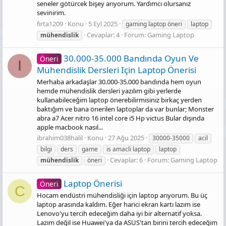
seneler götürcek bişey arıyorum. Yardımcı olursanız
sevinirim.
fırta1209
Konu
5 Eyl 2025
gaming laptop öneri
laptop
Cevaplar: 4
Forum:
Gaming Laptop
mühendislik
30.000-35.000 Bandında Oyun Ve
Öneri
I
Mühendislik Dersleri Için Laptop Önerisi
Merhaba arkadaşlar 30.000-35.000 bandında hem oyun
hemde mühendislik dersleri yazılım gibi yerlerde
kullanabileceğim laptop önerebilirmisiniz birkaç yerden
baktığım ve bana önerilen laptoplar da var bunlar; Monster
abra a7 Acer nitro 16 intel core i5 Hp victus Bular dışında
apple macbook nasıl...
ibrahim038halil
Konu
27 Ağu 2025
30000-35000
acil
bilgi
ders
game
is amacli laptop
laptop
Cevaplar: 6
Forum:
Gaming Laptop
mühendislik
öneri
Laptop Önerisi
Öneri
C
Hocam endüstri mühendisliği için laptop arıyorum. Bu üç
laptop arasında kaldım. Eğer harici ekran kartı lazım ise
Lenovo'yu tercih edeceğim daha iyi bir alternatif yoksa.
Lazım değil ise Huawei'ya da ASUS'tan birini tercih edeceğim