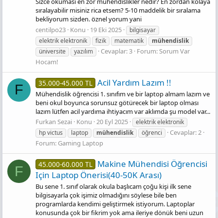
Sizce okuması en zor mühendislikler nedir? En zordan kolaya
sıralayabilir misiniz rica etsem? 5-10 maddelik bir sıralama
bekliyorum sizden. öznel yorum yani
centilpo23
Konu
19 Eki 2025
bilgisayar
elektrik elektronik
fizik
matematik
mühendislik
Cevaplar: 3
Forum:
Sorum Var
üniversite
yazılım
Hocam!
Acil Yardım Lazım !!
35.000-45.000 TL
F
Mühendislik öğrencisi 1. sınıfım ve bir laptop almam lazım ve
beni okul boyunca sorunsuz götürecek bir laptop olması
lazım lütfen acil yardıma ihtiyacım var aklımda şu model var...
Furkan Sezai
Konu
20 Eyl 2025
elektrik elektronik
Cevaplar: 2
hp victus
laptop
mühendislik
öğrenci
Forum:
Gaming Laptop
Makine Mühendisi Öğrencisi
45.000-60.000 TL
F
Için Laptop Önerisi(40-50K Arası)
Bu sene 1. sınıf olarak okula başlıcam çoğu kişi ilk sene
bilgisayarla çok işimiz olmadığını söylese bile ben
programlarda kendimi geliştirmek istiyorum. Laptoplar
konusunda çok bir fikrim yok ama ileriye dönük beni uzun