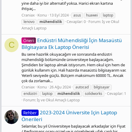
yine daha iyi bir alternatif yoksa. Harici ekran kartına
ihtiyaç...
Craniax
Konu
13 Eyl 2024
asus
huawei
laptop
Cevaplar: 0
Forum:
İş ve Okul
lenovo
mühendislik
Amaçlı Laptop
Endüstri Mühendisliği İçin Masaüstü
Öneri
C
Bilgisayara Ek Laptop Önerisi
Bu sene hazırlık okuyacağım ve sonrasında endüstri
mühendisliği bölümünde üniversiteye başlayacağım.
Şimdiden bir laptop almak istiyorum. Hem okul için hem de
günlük kullanım için. Hali hazırda masaüstü bilgisayarım var.
Yeterli seviyede güçlü. Bütçem maksimum 60000 TL. Ancak
çok da zorlamak...
Craniax
Konu
26 Ağu 2024
autocad
bilgisayar
Cevaplar: 1
endüstri
laptop
mühendislik
solidworks
Forum:
İş ve Okul Amaçlı Laptop
2023-2024 Üniversite Için Laptop
Rehber
Önerileri
Selamlar, bu yıl Üniversiteye başlayacak arkadaşlar için Fiyat
/ Performans oranı güzel ve iş görebilecek ufak çaplı bir