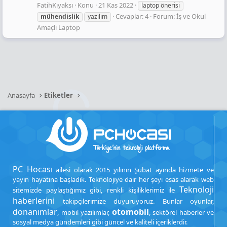
FatihKıyaksı
Konu
21 Kas 2022
laptop önerisi
Cevaplar: 4
Forum:
İş ve Okul
mühendislik
yazılım
Amaçlı Laptop
Anasayfa
Etiketler
PC Hocası
ailesi olarak 2015 yılının Şubat ayında hizmete ve
yayın hayatına başladık. Teknolojiye dair her şeyi esas alarak web
Teknoloji
sitemizde paylaştığımız gibi, renkli kişiliklerimiz ile
haberlerini
takipçilerimize duyuruyoruz. Bunlar oyunlar,
donanımlar
otomobil
, mobil yazılımlar,
, sektörel haberler ve
sosyal medya gündemleri gibi güncel ve kaliteli içeriklerdir.