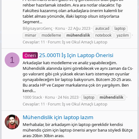
rehber hazırlamak istedim. Ara ara notlar olacaktır. Tıp
Fakültesi kazanmış olan arkadaşlara önerim kalemli bir
tablet alması yönünde, illaki laptop olsun istiyorlarsa
Segment...
BilgisayarcıGenç
Konu
22 Ağu 2023
autocad
laptop
mimar
modelleme
mühendislik
notebook
yazılım
Cevaplar: 11
Forum:
İş ve Okul Amaçlı Laptop
25.000Tl İş Için Laptop Önerisi
Öneri
1
Arkadaşlar katı modelleme ve analiz yapabileceğim.
Mühendislik alanında işimi görebilecek ve aynı zaman da Cs-
go valorant gibi çok yüksek ekran kartı istemeyen oyunlar
oynayabileceğim bir laptop bakıyorum. Bütcem 20-25 arası.
Bu arada HP ve Casper markalarına çok ön yargılıyım. Ben
kendi...
1000 Stack
Konu
24 Nis 2023
laptop
mühendislik
Cevaplar: 11
Forum:
İş ve Okul Amaçlı Laptop
Mühendislik için laptop lazım
Merhabalar, bir arkadaşım için laptop gereklidir kendisi
mühendis çizim için laptop önerisi arıyor bana söyledi Bütçe
arası 20bin 30bin arası.