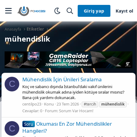
Giriş yap
Kayıt ol
Anasayfa
Etiketler
mühendislik
Mühendislik İçin Ünileri Sıralama
C
Koç ve sabancı dışında İstanbul'daki vakıf ünilerini
mühendislik okumak adına iyiden kötüye sıralar mısınız?
Bana çok yardımı dokunacak.
centilpo23
Konu
23 Tem 2026
#tercih
mühendislik
Cevaplar: 0
Forum:
Sorum Var Hocam!
Okuması En Zor Mühendislikler
Soru
C
Hangileri?