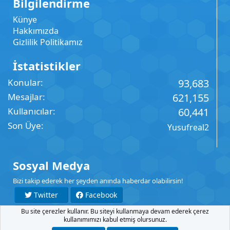
Bilgilendirme
Künye
Hakkımızda
Gizlilik Politikamız
İstatistikler
Konular
93,683
Mesajlar
621,155
Kullanıcılar
60,441
Son Üye
Yusufreal2
Sosyal Medya
Bizi takip ederek her şeyden anında haberdar olabilirsin!
Twitter
Facebook
Bu site çerezler kullanır. Bu siteyi kullanmaya devam ederek çerez
YouTube
Instagram
kullanımımızı kabul etmiş olursunuz.