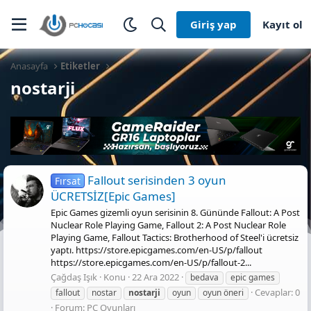
Giriş yap
Kayıt ol
Anasayfa
Etiketler
nostarji
Fallout serisinden 3 oyun
Fırsat
ÜCRETSİZ[Epic Games]
Epic Games gizemli oyun serisinin 8. Gününde Fallout: A Post
Nuclear Role Playing Game, Fallout 2: A Post Nuclear Role
Playing Game, Fallout Tactics: Brotherhood of Steel'i ücretsiz
yaptı. https://store.epicgames.com/en-US/p/fallout
https://store.epicgames.com/en-US/p/fallout-2...
Çağdaş Işık
Konu
22 Ara 2022
bedava
epic games
Cevaplar: 0
fallout
nostar
nostarji
oyun
oyun öneri
Forum:
PC Oyunları