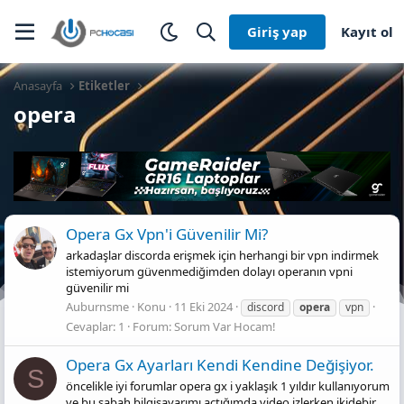
Giriş yap
Kayıt ol
Anasayfa
Etiketler
opera
Opera Gx Vpn'i Güvenilir Mi?
arkadaşlar discorda erişmek için herhangi bir vpn indirmek
istemiyorum güvenmediğimden dolayı operanın vpni
güvenilir mi
Auburnsme
Konu
11 Eki 2024
discord
opera
vpn
Cevaplar: 1
Forum:
Sorum Var Hocam!
Opera Gx Ayarları Kendi Kendine Değişiyor.
S
öncelikle iyi forumlar opera gx i yaklaşık 1 yıldır kullanıyorum
ve bu sabah bilgisayarımı açtığımda video izlerken ikidebir