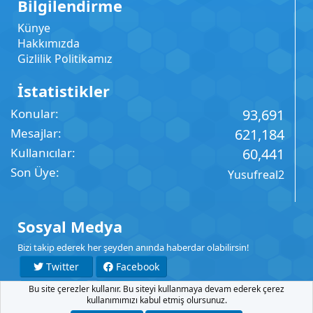
Bilgilendirme
Künye
Hakkımızda
Gizlilik Politikamız
İstatistikler
Konular
93,691
Mesajlar
621,184
Kullanıcılar
60,441
Son Üye
Yusufreal2
Sosyal Medya
Bizi takip ederek her şeyden anında haberdar olabilirsin!
Twitter
Facebook
Bu site çerezler kullanır. Bu siteyi kullanmaya devam ederek çerez
YouTube
Instagram
kullanımımızı kabul etmiş olursunuz.