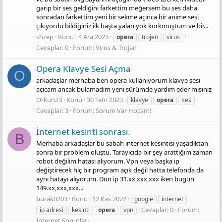
garip bir ses geldiğini farkettim meğersem bu ses daha
sonradan farkettim yeni bir sekme açınca bir anime sesi
çıkıyordu bildiğiniz ilk başta yalan yok korkmuştum ve bir...
shzep
Konu
4 Ara 2023
opera
trojen
virüs
Cevaplar: 0
Forum:
Virüs & Trojan
Opera Klavye Sesi Açma
O
arkadaşlar merhaba ben opera kullanıyorum klavye sesi
açıcam ancak bulamadım yeni sürümde yardım eder misiniz
Orkun23
Konu
30 Tem 2023
klavye
opera
ses
Cevaplar: 3
Forum:
Sorum Var Hocam!
İnternet kesinti sonrası.
B
Merhaba arkadaşlar bu sabah internet kesintisi yaşadıktan
sonra bir problem oluştu. Tarayıcıda bir şey arattığım zaman
robot değilim hatası alıyorum. Vpn veya başka ip
değiştirecek hiç bir program açık değil hatta telefonda da
aynı hatayı alıyorum. Dün ip 31.xx,xxx,xxx iken bugün
149.xx,xxx,xxx...
burak0203
Konu
12 Kas 2022
google
internet
Cevaplar: 0
Forum:
ip adresi
kesinti
opera
vpn
İnternet Sorunları