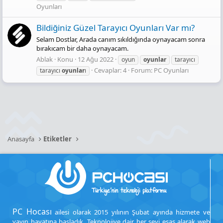
Oyunları
Bildiğiniz Güzel Tarayıcı Oyunları Var mı?
Selam Dostlar, Arada canım sıkıldığında oynayacam sonra
bırakıcam bir daha oynayacam.
Ablak
Konu
12 Ağu 2022
oyun
oyunlar
tarayıcı
Cevaplar: 4
Forum:
PC Oyunları
tarayıcı
oyunlar
ı
Anasayfa
Etiketler
PC Hocası
ailesi olarak 2015 yılının Şubat ayında hizmete ve
yayın hayatına başladık. Teknolojiye dair her şeyi esas alarak web