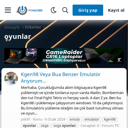
Giriş yap
Kayıt ol
Anasayfa
Etiketler
oyunlar
Kgen98 Veya Bua Benzer Emulatör
Arıyorum...
Merhaba, Çocukluğumda abim bilgisayara Kgen98
yüklemişti ve içinde tonlarca oyun varda Aladin, Bomberman
den tut Final Fight Tetris vs herşey vardı. A dan Z ye. Ben bu
Kgen98 i yüklemeye çalışıyorum windows 10 da çalıştırmıyor.
Bu Emulatörü yükleme isteğim ise çok basit tutulmuş olması
ve oyun...
ysk91
Konu
6 Ocak 2024
emula
emulator
kgen98
Cevaplar: 0
Forum:
PC
oyunlar
sega
sega
oyunlar
ı