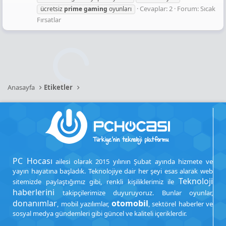
Cevaplar: 2
Forum:
Sıcak
ücretsiz
prime
gaming
oyunları
Fırsatlar
Anasayfa
Etiketler
PC Hocası
ailesi olarak 2015 yılının Şubat ayında hizmete ve
yayın hayatına başladık. Teknolojiye dair her şeyi esas alarak web
Teknoloji
sitemizde paylaştığımız gibi, renkli kişiliklerimiz ile
haberlerini
takipçilerimize duyuruyoruz. Bunlar oyunlar,
donanımlar
otomobil
, mobil yazılımlar,
, sektörel haberler ve
sosyal medya gündemleri gibi güncel ve kaliteli içeriklerdir.