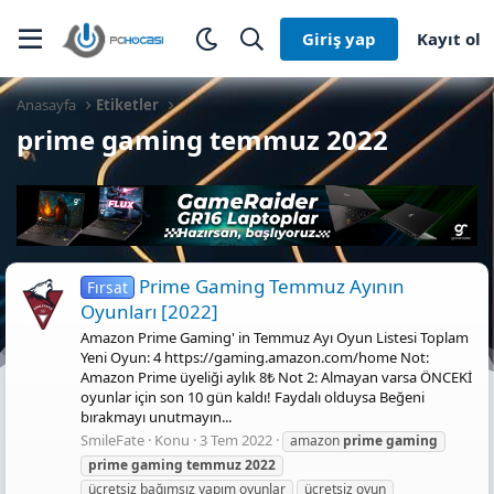
Giriş yap
Kayıt ol
Anasayfa
Etiketler
prime gaming temmuz 2022
Prime Gaming Temmuz Ayının
Fırsat
Oyunları [2022]
Amazon Prime Gaming' in Temmuz Ayı Oyun Listesi Toplam
Yeni Oyun: 4 https://gaming.amazon.com/home Not:
Amazon Prime üyeliği aylık 8₺ Not 2: Almayan varsa ÖNCEKİ
oyunlar için son 10 gün kaldı! Faydalı olduysa Beğeni
bırakmayı unutmayın...
SmileFate
Konu
3 Tem 2022
amazon
prime
gaming
prime
gaming
temmuz
2022
ücretsiz bağımsız yapım oyunlar
ücretsiz oyun