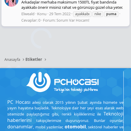
Arkadaşlar merhaba maksimum 1500TL fiyat bandında
ayakkabı önerir misiniz rahat ve görünüşü güzel olsa yeter.
Elweald
Konu
29 Tem 2022
ayakkabı
nike
puma
Cevaplar: 0
Forum:
Sorum Var Hocam!
Anasayfa
Etiketler
PC Hocası
ailesi olarak 2015 yılının Şubat ayında hizmete ve
yayın hayatına başladık. Teknolojiye dair her şeyi esas alarak web
Teknoloji
sitemizde paylaştığımız gibi, renkli kişiliklerimiz ile
haberlerini
takipçilerimize duyuruyoruz. Bunlar oyunlar,
donanımlar
otomobil
, mobil yazılımlar,
, sektörel haberler ve