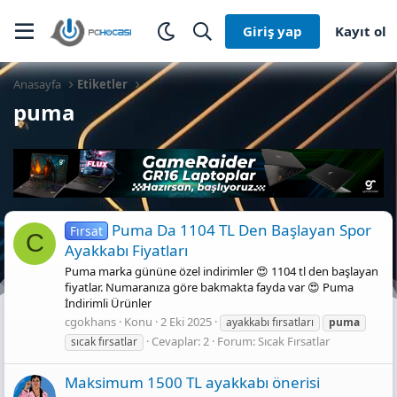
Giriş yap
Kayıt ol
Anasayfa
Etiketler
puma
Puma Da 1104 TL Den Başlayan Spor
Fırsat
C
Ayakkabı Fiyatları
Puma marka gününe özel indirimler 😍 1104 tl den başlayan
fiyatlar. Numaranıza göre bakmakta fayda var 😍 Puma
İndirimli Ürünler
cgokhans
Konu
2 Eki 2025
ayakkabı fırsatları
puma
Cevaplar: 2
Forum:
Sıcak Fırsatlar
sıcak fırsatlar
Maksimum 1500 TL ayakkabı önerisi