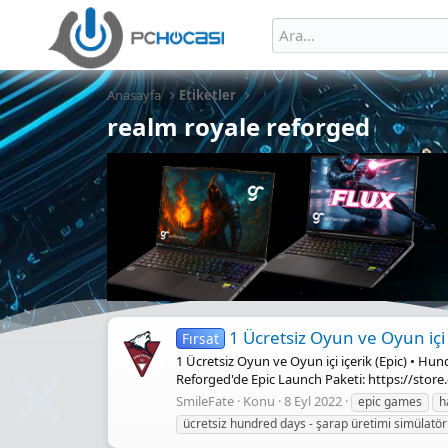
Anasayfa
Etiketler
realm royale reforged
1 Ücretsiz Oyun ve Oyun içi 
Fırsat
1 Ücretsiz Oyun ve Oyun içi içerik (Epic) • 
Reforged'de Epic Launch Paketi: https://store
SmileFate
Konu
8 Eyl 2022
epic games
h
ücretsiz hundred days - şarap üretimi simülatö