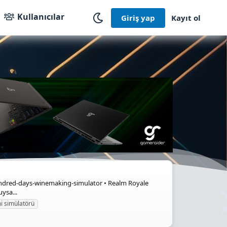
Kullanıcılar
Giriş yap
Kayıt ol
/hundred-days-winemaking-simulator • Realm Royale
ysa...
i simülatörü