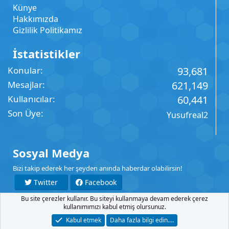
Künye
Hakkımızda
Gizlilik Politikamız
İstatistikler
Konular
93,681
Mesajlar
621,149
Kullanıcılar
60,441
Son Üye
Yusufreal2
Sosyal Medya
Bizi takip ederek her şeyden anında haberdar olabilirsin!
Twitter
Facebook
Bu site çerezler kullanır. Bu siteyi kullanmaya devam ederek çerez
YouTube
Instagram
kullanımımızı kabul etmiş olursunuz.
Kabul etmek
Daha fazla bilgi edin.…
İletişim
Şartlar
Gizlilik
Yardım
Anasayfa
R