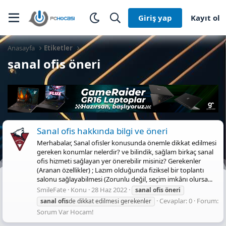
Giriş yap
Kayıt ol
Anasayfa
Etiketler
sanal ofis öneri
Sanal ofis hakkında bilgi ve öneri
Merhabalar, Sanal ofisler konusunda önemle dikkat edilmesi
gereken konumlar nelerdir? ve bilindik, sağlam birkaç sanal
ofis hizmeti sağlayan yer önerebilir misiniz? Gerekenler
(Aranan özellikler) ; Lazım olduğunda fiziksel bir toplantı
salonu sağlayabilmesi (Zorunlu değil, seçim imkânı olursa...
SmileFate
Konu
28 Haz 2022
sanal
ofis
öneri
Cevaplar: 0
Forum:
sanal
ofis
de dikkat edilmesi gerekenler
Sorum Var Hocam!