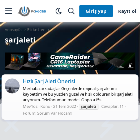
Giriş yap
Kayıt ol
Anasayfa
Etiketler
şarjaleti
Hızlı Şarj Aleti Önerisi
Merhaba arkadaşlar. Geçenlerde orijinal şarj aletimi
kaybettim ve bu yüzden güzel ve hızlı dolduran bir şarj aleti
arıyorum. Telefonumun modeli Oppo a15s.
Mev1oz
Konu
21 Tem 2022
Cevaplar: 11
şarjaleti
Forum:
Sorum Var Hocam!