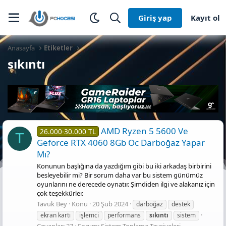
Giriş yap
Kayıt ol
Anasayfa
Etiketler
sıkıntı
AMD Ryzen 5 5600 Ve
26.000-30.000 TL
T
Geforce RTX 4060 8Gb Oc Darboğaz Yapar
Mı?
Konunun başlığına da yazdığım gibi bu iki arkadaş birbirini
besleyebilir mi? Bir sorum daha var bu sistem günümüz
oyunlarını ne derecede oynatır. Şimdiden ilgi ve alakanız için
çok teşekkürler.
Tavuk Bey
Konu
20 Şub 2024
darboğaz
destek
ekran kartı
işlemci
performans
sıkıntı
sistem