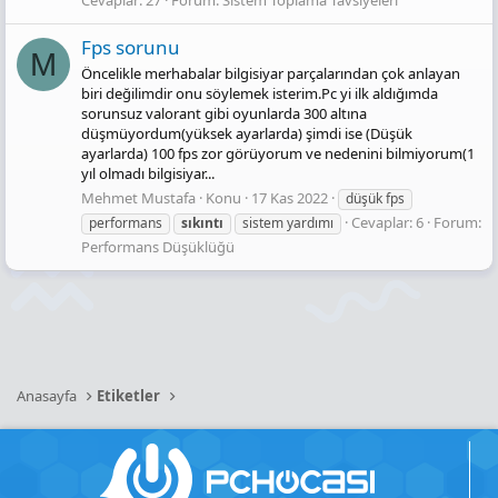
Cevaplar: 27
Forum:
Sistem Toplama Tavsiyeleri
Fps sorunu
M
Öncelikle merhabalar bilgisiyar parçalarından çok anlayan
biri değilimdir onu söylemek isterim.Pc yi ilk aldığımda
sorunsuz valorant gibi oyunlarda 300 altına
düşmüyordum(yüksek ayarlarda) şimdi ise (Düşük
ayarlarda) 100 fps zor görüyorum ve nedenini bilmiyorum(1
yıl olmadı bilgisiyar...
Mehmet Mustafa
Konu
17 Kas 2022
düşük fps
Cevaplar: 6
Forum:
performans
sıkıntı
sistem yardımı
Performans Düşüklüğü
Anasayfa
Etiketler