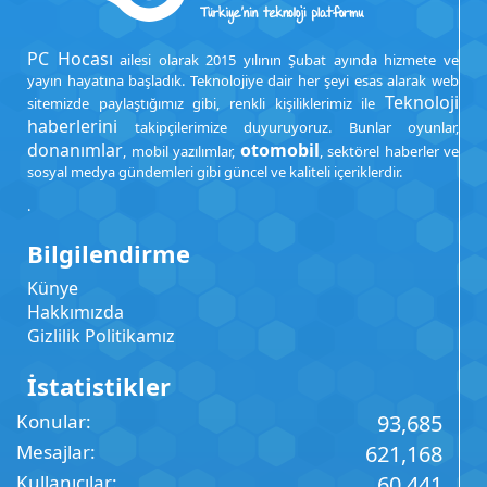
PC Hocası
ailesi olarak 2015 yılının Şubat ayında hizmete ve
yayın hayatına başladık. Teknolojiye dair her şeyi esas alarak web
Teknoloji
sitemizde paylaştığımız gibi, renkli kişiliklerimiz ile
haberlerini
takipçilerimize duyuruyoruz. Bunlar oyunlar,
donanımlar
otomobil
, mobil yazılımlar,
, sektörel haberler ve
sosyal medya gündemleri gibi güncel ve kaliteli içeriklerdir.
.
Bilgilendirme
Künye
Hakkımızda
Gizlilik Politikamız
İstatistikler
Konular
93,685
Mesajlar
621,168
Kullanıcılar
60,441