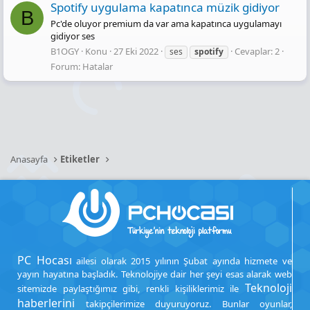
Spotify uygulama kapatınca müzik gidiyor
B
Pc'de oluyor premium da var ama kapatınca uygulamayı
gidiyor ses
B1OGY
Konu
27 Eki 2022
Cevaplar: 2
ses
spotify
Forum:
Hatalar
Anasayfa
Etiketler
PC Hocası
ailesi olarak 2015 yılının Şubat ayında hizmete ve
yayın hayatına başladık. Teknolojiye dair her şeyi esas alarak web
Teknoloji
sitemizde paylaştığımız gibi, renkli kişiliklerimiz ile
haberlerini
takipçilerimize duyuruyoruz. Bunlar oyunlar,