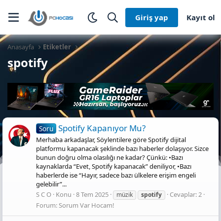
Giriş yap
Kayıt ol
Anasayfa
Etiketler
spotify
Spotify Kapanıyor Mu?
Soru
Merhaba arkadaşlar, Söylentilere göre Spotify dijital
platformu kapanacak şeklinde bazı haberler dolaşıyor. Sizce
bunun doğru olma olasılığı ne kadar? Çünkü: •Bazı
kaynaklarda “Evet, Spotify kapanacak” deniliyor, •Bazı
haberlerde ise “Hayır, sadece bazı ülkelere erişim engeli
gelebilir”...
S C O
Konu
8 Tem 2025
Cevaplar: 2
müzik
spotify
Forum:
Sorum Var Hocam!