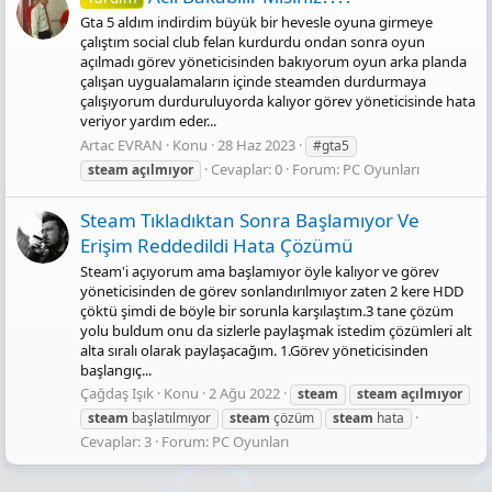
Gta 5 aldım indirdim büyük bir hevesle oyuna girmeye
çalıştım social club felan kurdurdu ondan sonra oyun
açılmadı görev yöneticisinden bakıyorum oyun arka planda
çalışan uygualamaların içinde steamden durdurmaya
çalışıyorum durduruluyorda kalıyor görev yöneticisinde hata
veriyor yardım eder...
Artac EVRAN
Konu
28 Haz 2023
#gta5
Cevaplar: 0
Forum:
PC Oyunları
steam
açılmıyor
Steam Tıkladıktan Sonra Başlamıyor Ve
Erişim Reddedildi Hata Çözümü
Steam'i açıyorum ama başlamıyor öyle kalıyor ve görev
yöneticisinden de görev sonlandırılmıyor zaten 2 kere HDD
çöktü şimdi de böyle bir sorunla karşılaştım.3 tane çözüm
yolu buldum onu da sizlerle paylaşmak istedim çözümleri alt
alta sıralı olarak paylaşacağım. 1.Görev yöneticisinden
başlangıç...
Çağdaş Işık
Konu
2 Ağu 2022
steam
steam
açılmıyor
steam
başlatılmıyor
steam
çözüm
steam
hata
Cevaplar: 3
Forum:
PC Oyunları