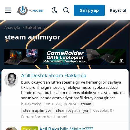
Giriş yap
Kayıt ol
Anasayfa
Etiketler
steam açılmıyor
Acill Destek Steam Hakkında
bunu okuyorsan lutfen steama gir ve herhangi bir sayfaya
tıkla profiline gir mesela,girebiliyor musun yoksa sadece
bende mı var bu hesabım calınmıs olabilir yoksa steamda mı
sorun var . bende eror veriyor profil detaylarına girince
burakrocky
Konu
29 Şub 2024
steam
Cevaplar: 0
steam
açılmıyor
steam
başlatılmıyor
Forum:
Sorum Var Hocam!
Aci̇l Bakabi̇li̇r Mi̇si̇ni̇z????
Yardım