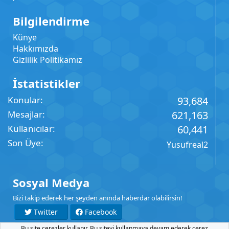
Bilgilendirme
Künye
Hakkımızda
Gizlilik Politikamız
İstatistikler
Konular
93,684
Mesajlar
621,163
Kullanıcılar
60,441
Son Üye
Yusufreal2
Sosyal Medya
Bizi takip ederek her şeyden anında haberdar olabilirsin!
Twitter
Facebook
Bu site çerezler kullanır. Bu siteyi kullanmaya devam ederek çerez