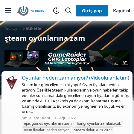
Giriş yap
Kayıt ol
Anasayfa
Etiketler
steam oyunlarına zam
Oyunlar neden zamlanıyor? (Videolu anlatım)
Steam kur güncellemesi mi yaptı? Oyun fiyatları neden
artıyor? Özellikle Steam kullanıcıların ve oyun haberleri takip
edenler son zamandaki güncellenen oyun fiyatlarını görmüş
ve anında ALT + F4 çekmiş ya da ekranı kapatma tuşuna
basmış olabilirsiniz. Bu ekonomiye rağmen en büyük ve en
ucuz...
SmileFate
Konu
12 Ağu 2022
epic games
oyunlarına
zam
hangi oyunlar
zam
lanacak
oyun fiyatları neden artıyor
steam
dolar kuru 2022