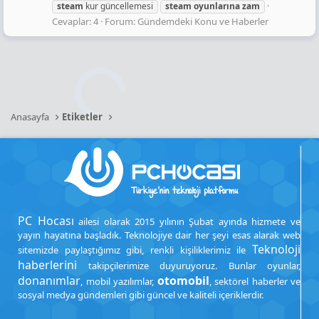
steam
kur güncellemesi
steam
oyunlarına
zam
Cevaplar: 4
Forum:
Gündemdeki Konu ve Haberler
Anasayfa
Etiketler
PC Hocası
ailesi olarak 2015 yılının Şubat ayında hizmete ve
yayın hayatına başladık. Teknolojiye dair her şeyi esas alarak web
Teknoloji
sitemizde paylaştığımız gibi, renkli kişiliklerimiz ile
haberlerini
takipçilerimize duyuruyoruz. Bunlar oyunlar,
donanımlar
otomobil
, mobil yazılımlar,
, sektörel haberler ve
sosyal medya gündemleri gibi güncel ve kaliteli içeriklerdir.
.