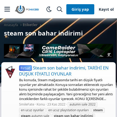
Giriş yap
Kayıt ol
Anasayfa
Etiketler
steam son bahar indirimi
Steam son bahar indirimi, TARİHİ EN
Fırsat
DÜŞÜK FİYATLI OYUNLAR
Bu konuda, Steam mağazasında tarihi en düşük fiyatlı
oyunlar yer almaktadır. Konuya sonradan eklenecek oyunları
konu içerisinde rahat bir şekilde bulabilmeniz için oyunları
alıntı biçiminde paylaşacağım. Yani göreceğiniz her yeni alıntı
öncekilerden farklı oyunlar içerecek. KONU İÇERİSİNDE...
SmileFate
Konu
23 Kas 2022
autumn sale 2022
en ucuz oyunlar
en ucuz playstation oyunları
steam
steam
autumn sale
steam
son
bahar
indirimi