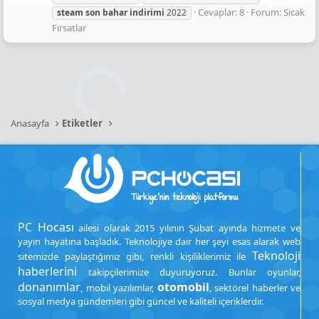
Cevaplar: 8
Forum:
Sıcak
steam
son
bahar
indirimi
2022
Fırsatlar
Anasayfa
Etiketler
PC Hocası
ailesi olarak 2015 yılının Şubat ayında hizmete ve
yayın hayatına başladık. Teknolojiye dair her şeyi esas alarak web
Teknoloji
sitemizde paylaştığımız gibi, renkli kişiliklerimiz ile
haberlerini
takipçilerimize duyuruyoruz. Bunlar oyunlar,
donanımlar
otomobil
, mobil yazılımlar,
, sektörel haberler ve
sosyal medya gündemleri gibi güncel ve kaliteli içeriklerdir.