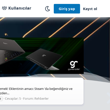
Kullanıcılar
Giriş yap
Kayıt ol
mek! Eklentinin amacı: Steam 'da beğendiğiniz ve
zden...
Cevaplar: 5
Forum:
Rehberler
ı