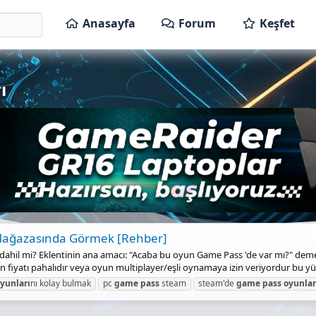
Anasayfa
Forum
Keşfet
ı
 Mağazasında Görmek [Rehber]
ahil mi? Eklentinin ana amacı: "Acaba bu oyun Game Pass 'de var mı?" deme
n fiyatı pahalıdır veya oyun multiplayer/eşli oynamaya izin veriyordur bu yü
yunları
nı kolay bulmak
pc
game
pass
steam
steam'de
game
pass
oyunlar