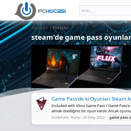
Anasayfa
Etiketler
steam'de game pass oyunlar
Game Pass'de ki Oyunları Steam
Included with Xbox Game Pass / Game Pass'e d
almak istediğiniz bir oyun vardır. Ancak oyunu
SmileFate
Konu
20 May 2022
game
pass
o