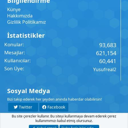
Bilgilendirme
Künye
Hakkımızda
Gizlilik Politikamız
İstatistikler
Konular
93,683
Mesajlar
621,154
Kullanıcılar
60,441
Son Üye
Yusufreal2
Sosyal Medya
Bizi takip ederek her şeyden anında haberdar olabilirsin!
Twitter
Facebook
Bu site çerezler kullanır. Bu siteyi kullanmaya devam ederek çerez
YouTube
Instagram
kullanımımızı kabul etmiş olursunuz.