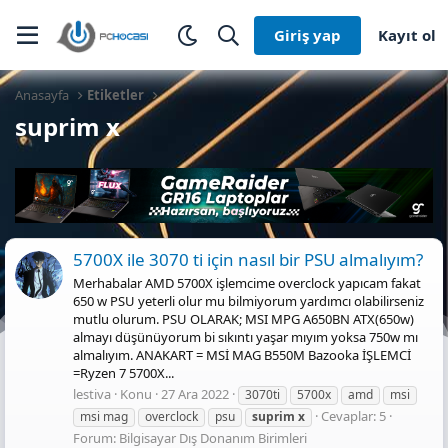
Giriş yap
Kayıt ol
Anasayfa
Etiketler
suprim x
5700X ile 3070 ti için nasıl bir PSU almalıyım?
Merhabalar AMD 5700X işlemcime overclock yapıcam fakat
650 w PSU yeterli olur mu bilmiyorum yardımcı olabilirseniz
mutlu olurum. PSU OLARAK; MSI MPG A650BN ATX(650w)
almayı düşünüyorum bi sıkıntı yaşar mıyım yoksa 750w mı
almalıyım. ANAKART = MSİ MAG B550M Bazooka İŞLEMCİ
=Ryzen 7 5700X...
lestiva
Konu
27 Ara 2022
3070ti
5700x
amd
msi
Cevaplar: 5
msi mag
overclock
psu
suprim
x
Forum:
Bilgisayar Dış Donanım Birimleri