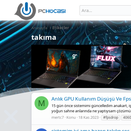
Anasayfa
Etiketler
takıma
Anlık GPU Kullanım Düşüşü Ve Fps
M
15 gün önce sistemimi güncelledim anakart, iş
yoğun sahne anlarında ne yaptıysam çözümünü 
mertc7
Konu
18 Kas 2023
#fpsdrop
406
sistemim iyi ama bazen takılıp ses 