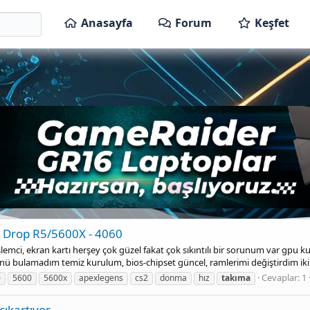
Anasayfa
Forum
Keşfet
 Drop R5/5600X - 4060
lemci, ekran kartı herşey çok güzel fakat çok sıkıntılı bir sorunum var gpu 
bulamadım temiz kurulum, bios-chipset güncel, ramlerimi değiştirdim iki fa
Cevaplar: 1
0
5600
5600x
apexlegens
cs2
donma
hız
takıma
çıkartıyor