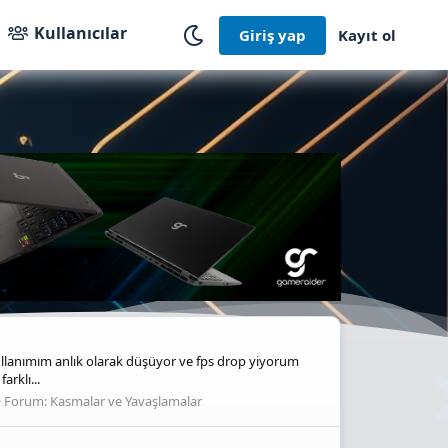
Kullanıcılar
Giriş yap
Kayıt ol
kullanımım anlık olarak düşüyor ve fps drop yiyorum
rklı...
Forum:
Kasmalar ve Yavaşlamalar