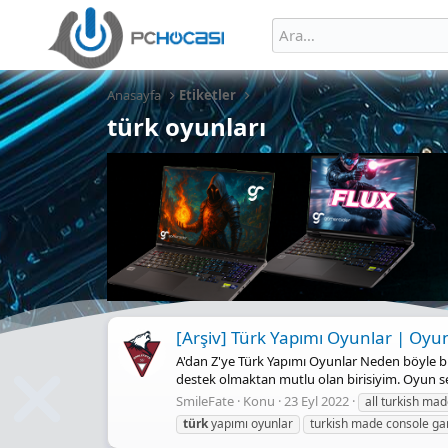
Anasayfa
Etiketler
türk oyunları
[Arşiv] Türk Yapımı Oyunlar | Oyun
A'dan Z'ye Türk Yapımı Oyunlar Neden böyle bi
destek olmaktan mutlu olan birisiyim. Oyun sek
SmileFate
Konu
23 Eyl 2022
all turkish m
türk
yapımı oyunlar
turkish made console g