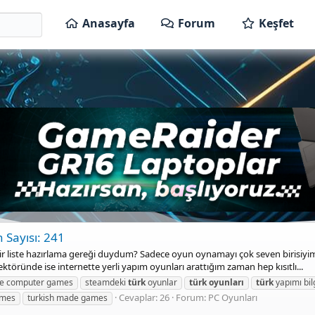
Anasayfa
Forum
Keşfet
 Sayısı: 241
r liste hazırlama gereği duydum? Sadece oyun oynamayı çok seven birisiyim ve
töründe ise internette yerli yapım oyunları arattığım zaman hep kısıtlı...
ade computer games
steamdeki
türk
oyunlar
türk
oyunları
türk
yapımı bil
Cevaplar: 26
Forum:
PC Oyunları
ames
turkish made games