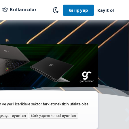
Kullanıcılar
Giriş yap
Kayıt ol
 yerli içeriklere sektör fark etmeksizin ufakta olsa
gisayar
oyunları
türk
yapımı konsol
oyunları