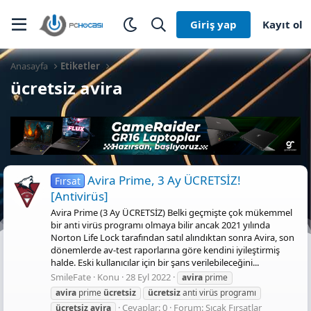
Giriş yap
Kayıt ol
Anasayfa
Etiketler
ücretsiz avira
Avira Prime, 3 Ay ÜCRETSİZ!
Fırsat
[Antivirüs]
Avira Prime (3 Ay ÜCRETSİZ) Belki geçmişte çok mükemmel
bir anti virüs programı olmaya bilir ancak 2021 yılında
Norton Life Lock tarafından satıl alındıktan sonra Avira, son
dönemlerde av-test raporlarına göre kendini iyileştirmiş
halde. Eski kullanıcılar için bir şans verilebileceğini...
SmileFate
Konu
28 Eyl 2022
avira
prime
avira
prime
ücretsiz
ücretsiz
anti virüs programı
Cevaplar: 0
Forum:
Sıcak Fırsatlar
ücretsiz
avira