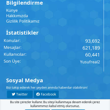
Bilgilendirme
Künye
Hakkımızda
Gizlilik Politikamız
İstatistikler
Konular
93,692
Mesajlar
621,189
Kullanıcılar
60,441
Son Üye
Yusufreal2
Sosyal Medya
Bizi takip ederek her şeyden anında haberdar olabilirsin!
Twitter
Facebook
Bu site çerezler kullanır. Bu siteyi kullanmaya devam ederek çerez
YouTube
Instagram
kullanımımızı kabul etmiş olursunuz.