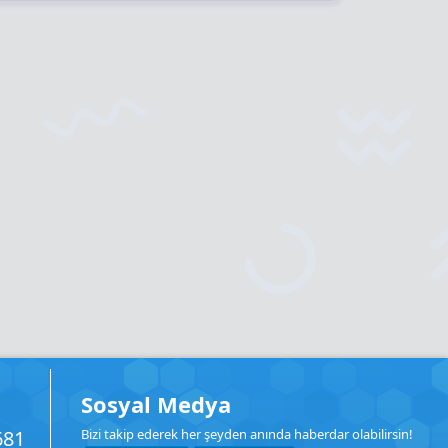
Sosyal Medya
681
Bizi takip ederek her şeyden anında haberdar olabilirsin!