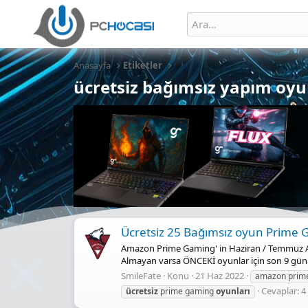
Anasayfa
Etiketler
ücretsiz bağımsız yapım oyu
Ücretsiz 25 Bağımsız oyun Prime 
Amazon Prime Gaming' in Haziran / Temmuz Ay
Almayan varsa ÖNCEKİ oyunlar için son 9 gün 
SmileFate
Konu
21 Haz 2022
amazon prim
Cevaplar: 4
ücretsiz
prime gaming
oyunları