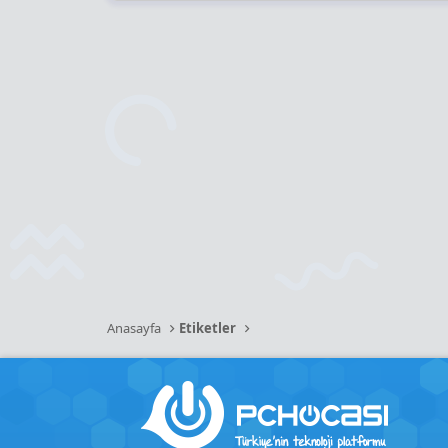
Anasayfa
Etiketler