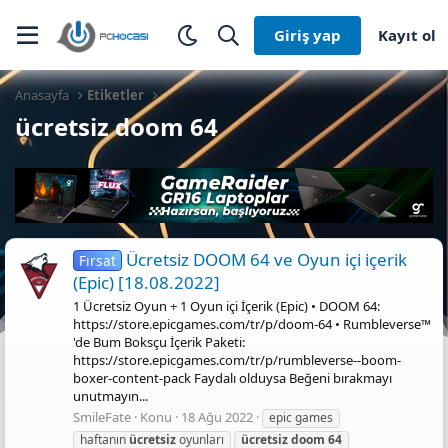
Giriş yap
Kayıt ol
Anasayfa
Etiketler
ücretsiz doom 64
Ücretsiz DOOM 64 ve Oyun içi içerik
Fırsat
(Epic) [18.08.2022]
1 Ücretsiz Oyun + 1 Oyun içi İçerik (Epic) • DOOM 64:
https://store.epicgames.com/tr/p/doom-64 • Rumbleverse™️
'de Bum Boksçu İçerik Paketi:
https://store.epicgames.com/tr/p/rumbleverse--boom-
boxer-content-pack Faydalı olduysa Beğeni bırakmayı
unutmayın...
SmileFate
Konu
18 Ağu 2022
epic games
haftanın
ücretsiz
oyunları
ücretsiz
doom
64