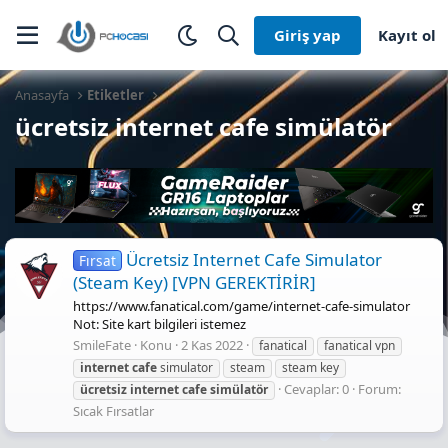
Giriş yap
Kayıt ol
Anasayfa
Etiketler
ücretsiz internet cafe simülatör
Ücretsiz Internet Cafe Simulator
Fırsat
(Steam Key) [VPN GEREKTİRİR]
https://www.fanatical.com/game/internet-cafe-simulator
Not: Site kart bilgileri istemez
SmileFate
Konu
2 Kas 2022
fanatical
fanatical vpn
internet
cafe
simulator
steam
steam key
Cevaplar: 0
Forum:
ücretsiz
internet
cafe
simülatör
Sıcak Fırsatlar