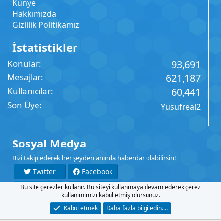
Künye
Hakkımızda
Gizlilik Politikamız
İstatistikler
Konular
93,691
Mesajlar
621,187
Kullanıcılar
60,441
Son Üye
Yusufreal2
Sosyal Medya
Bizi takip ederek her şeyden anında haberdar olabilirsin!
Twitter
Facebook
Bu site çerezler kullanır. Bu siteyi kullanmaya devam ederek çerez
YouTube
Instagram
kullanımımızı kabul etmiş olursunuz.
Kabul etmek
Daha fazla bilgi edin.…
İletişim
Şartlar
Gizlilik
Yardım
Anasayfa
R
S