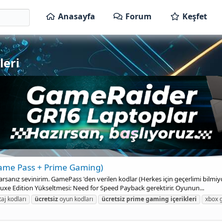
Anasayfa
Forum
Keşfet
leri
(Game Pass + Prime Gaming)
azarsanız sevinirim. GamePass 'den verilen kodlar (Herkes için geçerlimi bil
luxe Edition Yükseltmesi: Need for Speed Payback gerektirir. Oyunun...
j kodları
ücretsiz
oyun kodları
ücretsiz
prime
gaming
içerikleri
xbox 