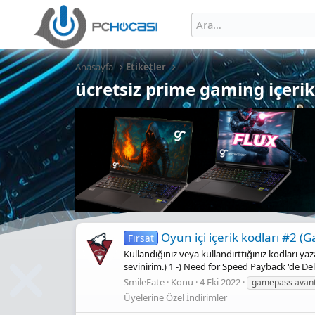
Anasayfa
Etiketler
ücretsiz prime gaming içerik
Oyun içi içerik kodları #2 
Fırsat
Kullandığınız veya kullandırttığınız kodları y
sevinirim.) 1 -) Need for Speed Payback 'de De
SmileFate
Konu
4 Eki 2022
gamepass avanta
Üyelerine Özel İndirimler