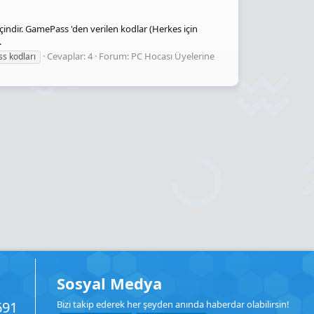
çindir. GamePass 'den verilen kodlar (Herkes için
.
Cevaplar: 4
Forum:
PC Hocası Üyelerine
s kodları
Sosyal Medya
691
Bizi takip ederek her şeyden anında haberdar olabilirsin!