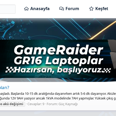
Anasayfa
Forum
Keşfet
olan?
şladı. Başlarda 10-15 dk aralığında dayanırken artık 5-6 dk dayanıyor. Ak
ğunda 12V 9AH yazıyor ancak 1kVA modelinde 7AH yapmışlar. Yüksek çıkış gü
Cevaplar: 9
Forum:
Güç Kaynağı
ps
akü
değişimi