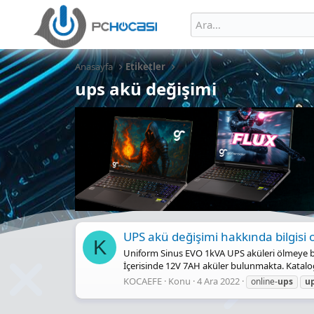
Anasayfa
Etiketler
ups akü değişimi
UPS akü değişimi hakkında bilgisi 
K
Uniform Sinus EVO 1kVA UPS aküleri ölmeye ba
İçerisinde 12V 7AH aküler bulunmakta. Katalo
KOCAEFE
Konu
4 Ara 2022
online-
ups
u