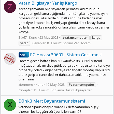
Vatan Bilgisayar Yanlış Kargo
Z
Arkadaşlar vatan bilgisayardan pc kasası aldım bugün
kargodan geldi ama açtığımda monitör çıktı ne yapmalıyım
prosedür nasıl olur birde bu hafta sonuna kadar gelmesi
gerekiyor kasanın bu işlemi yaptığımda direk kasayı bana
yollarlarmı yoksa monitör onlara ulaşıncamı kargoya verirler
kasayı...
Zfx67
Konu
23 May 2023
#vatancomputer
kargo
Cevaplar: 0
Forum:
Sorum Var Hocam!
vatan
PC Hocası 3060'Lı Sistem Gecikmesi
Soru
Hocam geçen hafta çıkan i5 12400f ve rtx 3060'lı sistemi
mağazadan alalım diye gittik parça yokmuş sistem biter diye
biz parayı ödedik diğer haftaya kadar gelir montajı yapılır sizi
ararız gelip alırsınız dediler daha aramadılar ne yapmamızı
önerirsiniz
zionmero
Konu
10 May 2023
#vatancomputer
Cevaplar: 11
Forum:
Toplama Hazır Bilgisayarlar
Dünkü Mert Bayantemur sistemi
X
vatanda sipariş onayı diyorda ilk defa vatandan bişey
alıorum bu kaç gün sürüyor bilen varmı??