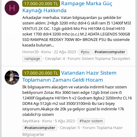
Rampage Marka Güç
17.000-20.000 TL
H
Kaynağı Hakkında
Arkadaşlar merhaba. Vatan bilgisayardan şu şekilde bir
sistem aldım: 2×8gb 3200 mhz ddr4 G skill ram İ5 12400f MSİ
VENTUS 2X O.C. 12gb gddr6 Msi Pro H610M-G İntel H610
soket 1700 ddr4 3200 mhz (o.c.) M.2 ADATA LEGENDS 500GB
SSD RAMPAGE REDSKY 700W 80+ BRONZE PSU Bu sistemde
kasada bulunan...
Honor20
Konu
22 Ağu 2023
#psu
#vatancomputer
Cevaplar: 4
Forum:
Sistem Toplama Tavsiyeleri
rampage
Vatandan Hazır Sistem
17.000-20.000 TL
Toplamanın Zamanı Geldi Hocam
İlk bilgisayarımı alacağım ve vatanda indirimli hazır sistem
bekliyorum Zotac Rtx 3060 twin edge 12gb İntel core i5
12400f Gigabayte H610m h v2 Godram 8gbx2 3200mhz CL16
DDR4 Agi 512gb m2 ssd 3500/3100mb Bu tarz bişey
istiyorum.Akakçe de 20k ya geliyor güzel bi indirimle 17k
olabilir.F/p sistem
SeyitKara
Konu
5 Ağu 2023
#hazır sistem
Cevaplar: 5
Forum:
Toplama Hazır
#vatancomputer
Bilgisayarlar