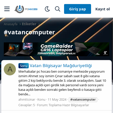
Giriş yap
Kayıt ol
Anasayfa
Etiketler
#vatancomputer
Vatan Bilgisayar Mağduriyetliği
Soru
A
Merhabalar pc hocası ben osmaniye merkezde yaşıyorum
ismim Ahmet soy ismim Çınar sabah saat 8 gibi vatana
gittim 2 kişi bekliyordu bende 3. olarak sıradaydım. Saat 10
da mağaza açıldı içeri girdik tek personel vardı sonra yeni
kasa açıldı benden sonraki gelen beyfendi o kasaya gitti
bende...
ahmttcinar
Konu
11 May 2024
#vatancomputer
Cevaplar: 5
Forum:
Toplama Hazır Bilgisayarlar