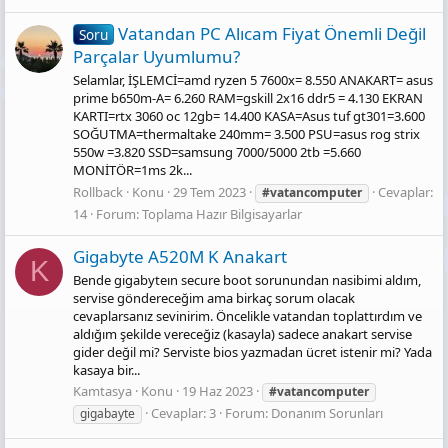
Vatandan PC Alıcam Fiyat Önemli Değil
Soru
Parçalar Uyumlumu?
Selamlar, İŞLEMCİ=amd ryzen 5 7600x= 8.550 ANAKART= asus
prime b650m-A= 6.260 RAM=gskill 2x16 ddr5 = 4.130 EKRAN
KARTI=rtx 3060 oc 12gb= 14.400 KASA=Asus tuf gt301=3.600
SOĞUTMA=thermaltake 240mm= 3.500 PSU=asus rog strix
550w =3.820 SSD=samsung 7000/5000 2tb =5.660
MONİTÖR=1ms 2k...
Rollback
Konu
29 Tem 2023
Cevaplar:
#vatancomputer
14
Forum:
Toplama Hazır Bilgisayarlar
Gigabyte A520M K Anakart
K
Bende gigabyteın secure boot sorunundan nasibimi aldım,
servise göndereceğim ama birkaç sorum olacak
cevaplarsanız sevinirim. Öncelikle vatandan toplattırdım ve
aldığım şekilde vereceğiz (kasayla) sadece anakart servise
gider değil mi? Serviste bios yazmadan ücret istenir mi? Yada
kasaya bir...
Kamtasya
Konu
19 Haz 2023
#vatancomputer
Cevaplar: 3
Forum:
Donanım Sorunları
gigabayte