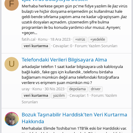
F
Merhaba herkese geçen gün pc'me fidye yazılım ile jlaz virüs
bulaştı ve hiçbir dosyama erişemedim pc kullanılmaz hale
geldi bende sıfırlama yaptım ama ne kadar uğraştıysam .jlaz
uzatılı dosyaları açmadım. çözemedim şifre bulma
programları ile bu konuda yardımcı olur musuz. Ayrıyen;
+geçen...
fatih.cal
Konu
18 Ara 2023
+vi̇rüs
+yedekle
Cevaplar: 0
Forum:
Yazılım Sorunları
veri
kurtarma
Telefondaki Verileri Bilgisayara Alma
U
arkadaşlar telefon 1 saat kadar bilgisayara usb kablosyula
bağlı kaldı , fake gps için kullandık , telefonu birdaha
bağlamam mümkün değil ama telefondaki fotoğraflara
verilere vs erişmem şuan mümkün mü ?
uray
Konu
30 Nis 2023
depolama
driver
Cevaplar: 1
Forum:
Yazılım
veri
kurtarma
yazılım
Sorunları
Bozuk Taşınabilir Harddisk'ten Veri Kurtarma
Hakkında
Merhabalar. Elimde Toshiba'nın 1TB'lik eski bir Harddiski var.