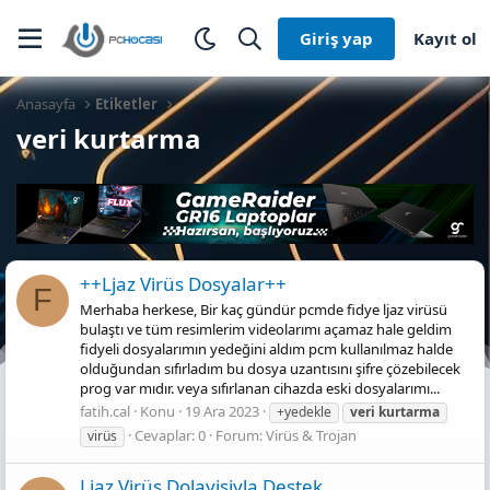
Giriş yap
Kayıt ol
Anasayfa
Etiketler
veri kurtarma
++Ljaz Vi̇rüs Dosyalar++
F
Merhaba herkese, Bir kaç gündür pcmde fidye ljaz virüsü
bulaştı ve tüm resimlerim videolarımı açamaz hale geldim
fidyeli dosyalarımın yedeğini aldım pcm kullanılmaz halde
olduğundan sıfırladım bu dosya uzantısını şifre çözebilecek
prog var mıdır. veya sıfırlanan cihazda eski dosyalarımı...
fatih.cal
Konu
19 Ara 2023
+yedekle
veri
kurtarma
Cevaplar: 0
Forum:
Virüs & Trojan
virüs
Ljaz Vi̇rüs Dolayisiyla Destek