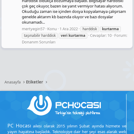
Harddisk oldukça bozulmaya başladı. Bilgisayar harddiski
çok geç okuyor, bazen ise yanıt vermiyor hatası alıyorum.
Okuduğu zaman ise içinden dosya kopyalamaya çalışırsam
genelde aktarım kb bazında oluyor ve bazı dosyalar
okunamadı...
mertyegin57
Konu
1 Ara 2022
harddisk
kurtarma
Cevaplar: 10
Forum:
taşınabilir harddisk
veri
kurtarma
Donanım Sorunları
Anasayfa
Etiketler
PC Hocası
ailesi olarak 2015 yılının Şubat ayında hizmete ve
yayın hayatına başladık. Teknolojiye dair her şeyi esas alarak web