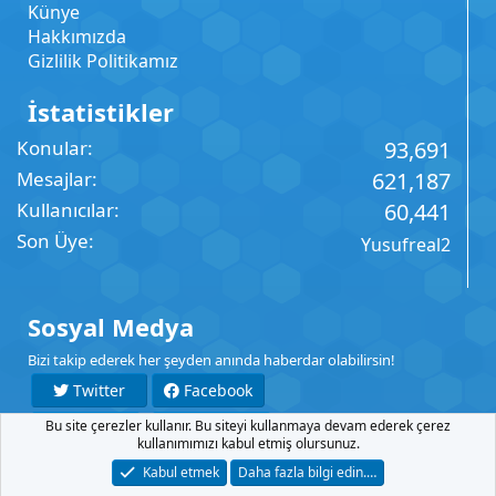
Künye
Hakkımızda
Gizlilik Politikamız
İstatistikler
Konular
93,691
Mesajlar
621,187
Kullanıcılar
60,441
Son Üye
Yusufreal2
Sosyal Medya
Bizi takip ederek her şeyden anında haberdar olabilirsin!
Twitter
Facebook
Bu site çerezler kullanır. Bu siteyi kullanmaya devam ederek çerez
YouTube
Instagram
kullanımımızı kabul etmiş olursunuz.
Kabul etmek
Daha fazla bilgi edin.…
İletişim
Şartlar
Gizlilik
Yardım
Anasayfa
R
S