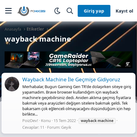
Giriş yap
Kayıt ol
Anasayfa
Etiketler
wayback machine
Wayback Machine İle Geçmişe Gidiyoruz
Merhabalar, Bugun Gaming Gen TR'de dolaşırken siteye giriş
yapamadım. Brave browser kullandığım için wayback
machine'e geçebilirsiniz dedi. Aniden aklıma geçmiş fiyatlara
bakmak veya arayüzleri değişen sitelere bakmak geldi. Tek
bakarsam çok eğlenceli olmayacağını düşündüğüm için hep
birlikte...
PoizDev!
Konu
15 Tem 2022
wayback
machine
Cevaplar: 11
Forum:
Geyik