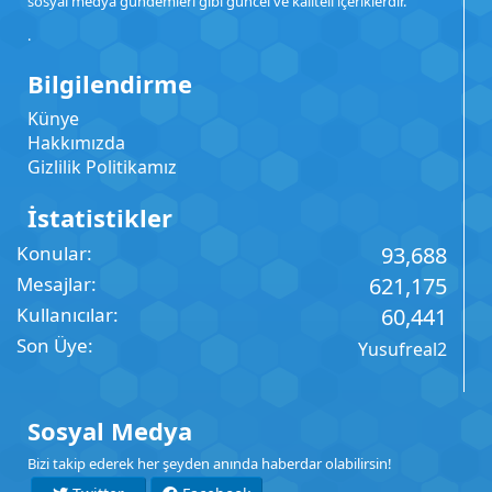
sosyal medya gündemleri gibi güncel ve kaliteli içeriklerdir.
.
Bilgilendirme
Künye
Hakkımızda
Gizlilik Politikamız
İstatistikler
Konular
93,688
Mesajlar
621,175
Kullanıcılar
60,441
Son Üye
Yusufreal2
Sosyal Medya
Bizi takip ederek her şeyden anında haberdar olabilirsin!