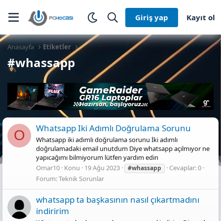
Giriş yap
Kayıt ol
Anasayfa
Etiketler
#whassapp
Whatsapp Iki Adımlı Doğrulama Sorunu
O
Whatsapp iki adımlı doğrulama sorunu İki adımlı
doğrulamadaki email unutdum Diye whatsapp açılmıyor ne
yapıcağımı bilmiyorum lütfen yardım edin
Omar10
Konu
19 Ağu 2023
Cevaplar: 0
#whassapp
Forum:
Teknik Sorunlar
whatsapp ta başkasının nasıl çıkartmadını
indiririm