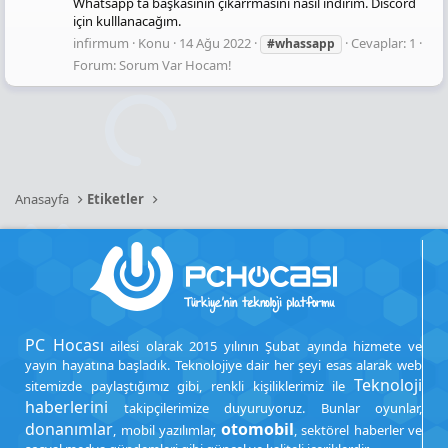
Whatsapp ta başkasının çıkarrmasını nasıl indirim. Discord
için kulllanacağım.
infirmum
Konu
14 Ağu 2022
Cevaplar: 1
#whassapp
Forum:
Sorum Var Hocam!
Anasayfa
Etiketler
PC Hocası
ailesi olarak 2015 yılının Şubat ayında hizmete ve
yayın hayatına başladık. Teknolojiye dair her şeyi esas alarak web
Teknoloji
sitemizde paylaştığımız gibi, renkli kişiliklerimiz ile
haberlerini
takipçilerimize duyuruyoruz. Bunlar oyunlar,
donanımlar
otomobil
, mobil yazılımlar,
, sektörel haberler ve