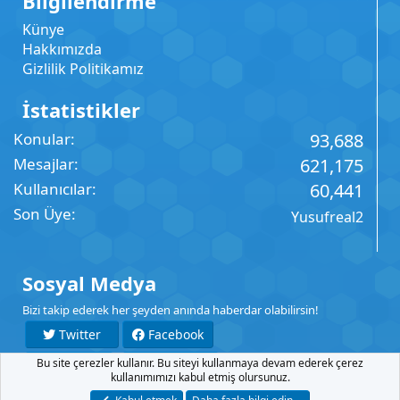
Bilgilendirme
Künye
Hakkımızda
Gizlilik Politikamız
İstatistikler
Konular
93,688
Mesajlar
621,175
Kullanıcılar
60,441
Son Üye
Yusufreal2
Sosyal Medya
Bizi takip ederek her şeyden anında haberdar olabilirsin!
Twitter
Facebook
Bu site çerezler kullanır. Bu siteyi kullanmaya devam ederek çerez
YouTube
Instagram
kullanımımızı kabul etmiş olursunuz.