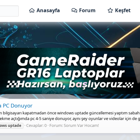
Anasayfa
Forum
Keşfet
a PC Donuyor
m bilgisayarı kapatmadan önce windows uptade güncellemesi yaptım sabah ka
kme açtığımda pc 4-5 saniye donuyor, aynı şey oyunlar ve videolar için de geç
Cevaplar: 0
Forum:
Sorum Var Hocam!
ows
uptade