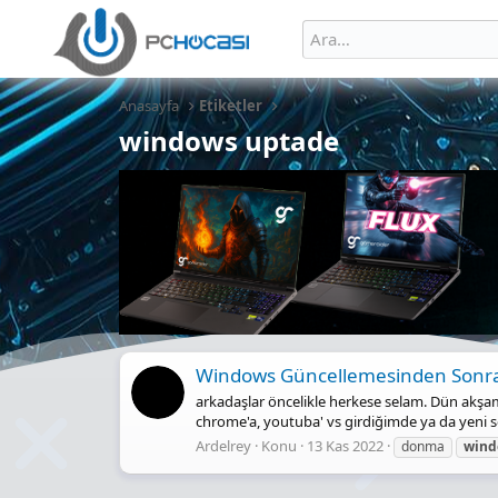
Anasayfa
Etiketler
windows uptade
Windows Güncellemesinden Sonr
arkadaşlar öncelikle herkese selam. Dün akşa
chrome'a, youtuba' vs girdiğimde ya da yeni se
Ardelrey
Konu
13 Kas 2022
donma
wind