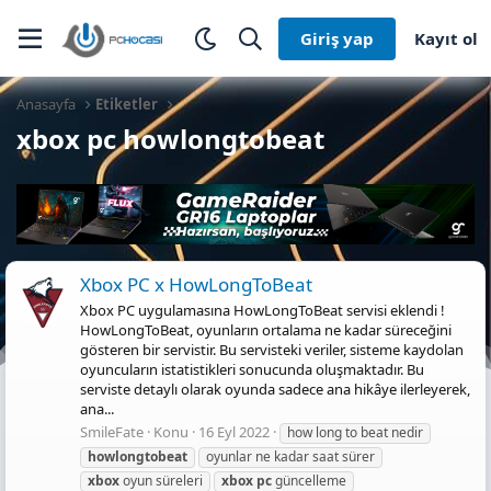
Giriş yap
Kayıt ol
Anasayfa
Etiketler
xbox pc howlongtobeat
Xbox PC x HowLongToBeat
Xbox PC uygulamasına HowLongToBeat servisi eklendi !
HowLongToBeat, oyunların ortalama ne kadar süreceğini
gösteren bir servistir. Bu servisteki veriler, sisteme kaydolan
oyuncuların istatistikleri sonucunda oluşmaktadır. Bu
serviste detaylı olarak oyunda sadece ana hikâye ilerleyerek,
ana...
SmileFate
Konu
16 Eyl 2022
how long to beat nedir
howlongtobeat
oyunlar ne kadar saat sürer
xbox
oyun süreleri
xbox
pc
güncelleme