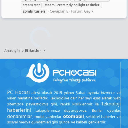
steam test
steam ücretsiz dying light resimleri
Cevaplar: 8
Forum:
Geyik
zombi
türleri
Anasayfa
Etiketler
PC Hocası
ailesi olarak 2015 yılının Şubat ayında hizmete ve
yayın hayatına başladık. Teknolojiye dair her şeyi esas alarak web
Teknoloji
sitemizde paylaştığımız gibi, renkli kişiliklerimiz ile
haberlerini
takipçilerimize duyuruyoruz. Bunlar oyunlar,
donanımlar
otomobil
, mobil yazılımlar,
, sektörel haberler ve
sosyal medya gündemleri gibi güncel ve kaliteli içeriklerdir.