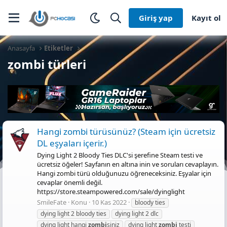
Giriş yap
Kayıt ol
Anasayfa
Etiketler
zombi türleri
Hangi zombi türüsünüz? (Steam için ücretsiz
DL eşyaları içerir.)
Dying Light 2 Bloody Ties DLC'si şerefine Steam testi ve
ücretsiz öğeler! Sayfanın en altına inin ve soruları cevaplayın.
Hangi zombi türü olduğunuzu öğreneceksiniz. Eşyalar için
cevaplar önemli değil.
https://store.steampowered.com/sale/dyinglight
SmileFate
Konu
10 Kas 2022
bloody ties
dying light 2 bloody ties
dying light 2 dlc
dying light hangi
zombi
siniz
dying light
zombi
testi